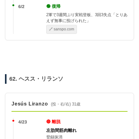
🟢 復帰
6/2
2軍で3週間ぶり実戦登板、3回3失点「とりあ
えず無事に投げられた」
🔗 sanspo.com
62. ヘスス・リランソ
Jesús Liranzo
(投・右/右) 31歳
🔴 離脱
4/23
左肋間筋肉離れ
登録抹消