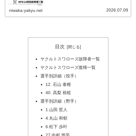
2026.07.09
niwaka-yakyu.net
目次
ヤクルトスワローズ故障者一覧
ヤクルトスワローズ復帰一覧
選手別詳細（投手）
12. 石山 泰稚
40. 高梨 裕稔
選手別詳細（野手）
1.山田 哲人
4.丸山 和郁
6.松下 歩叶
27.中村 悠平