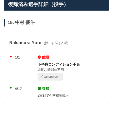
復帰済み選手詳細（投手）
15. 中村 優斗
Nakamura Yuto
(投・右/左) 23歳
🔴 離脱
1/1
下半身コンディション不良
詳細な時期は不明
🔗 sanspo.com
🟢 復帰
4/17
2軍戦で今季初実戦へ