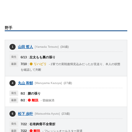
野手
山田 哲人
[Yamada Tetsuto]
(34歳)
1
発生
6/13
:
左太もも裏の張り
7/10
:
🟡 リハビリ
最新
- 2軍での実戦復帰見込みだったが見送り、本人の状態
を確認して判断
丸山 和郁
[Maruyama Kazuya]
(27歳)
4
発生
8/2
:
腰の張り
8/2
:
🔴 離脱
最新
- 登録抹消
松下 歩叶
[Matsushita Ayuto]
(23歳)
6
発生
7/22
:
右有鉤骨不全骨折
7/22
:
🔴 離脱
最新
- フレッシュオールスター辞退