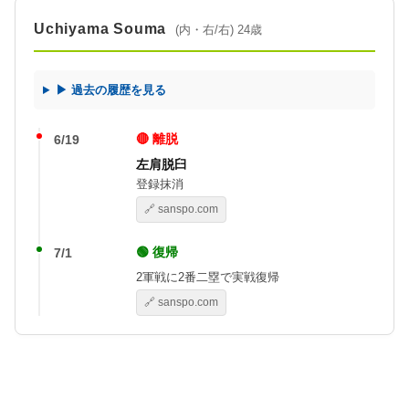
Uchiyama Souma
(内・右/右) 24歳
▶ 過去の履歴を見る
🔴 離脱
6/19
左肩脱臼
登録抹消
🔗 sanspo.com
🟢 復帰
7/1
2軍戦に2番二塁で実戦復帰
🔗 sanspo.com