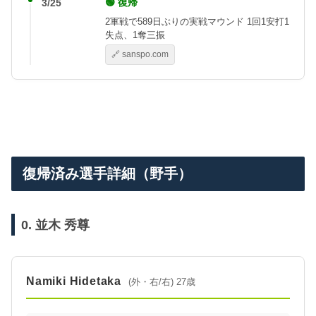
🟢 復帰
3/25
2軍戦で589日ぶりの実戦マウンド 1回1安打1
失点、1奪三振
🔗 sanspo.com
復帰済み選手詳細（野手）
0. 並木 秀尊
Namiki Hidetaka
(外・右/右) 27歳