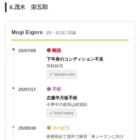
8.茂木 栄五郎
Mogi Eigoro
(内・右/左) 32歳
🔴 離脱
25/07/08
下半身のコンディション不良
登録抹消
🔗 sanspo.com
🟣 手術
25/07/17
左膝半月板手術
今季中の復帰は絶望的
🔗 hochi.news
🟡 リハビリ
25/09/30
術後初めて屋外で練習「来シーズンに向け