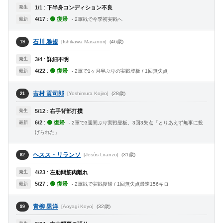
発生
1/1
:
下半身コンディション不良
4/17
:
🟢 復帰
最新
- 2軍戦で今季初実戦へ
石川 雅規
[Ishikawa Masanori]
(46歳)
19
発生
3/4
:
詳細不明
4/22
:
🟢 復帰
最新
- 2軍で1ヶ月半ぶりの実戦登板 / 1回無失点
吉村 貢司郎
[Yoshimura Kojiro]
(28歳)
21
発生
5/12
:
右手背部打撲
6/2
:
🟢 復帰
最新
- 2軍で3週間ぶり実戦登板、3回3失点「とりあえず無事に投
げられた」
ヘスス・リランソ
[Jesús Liranzo]
(31歳)
62
発生
4/23
:
左肋間筋肉離れ
5/27
:
🟢 復帰
最新
- 2軍戦で実戦復帰 / 1回無失点最速156キロ
青柳 晃洋
[Aoyagi Koyo]
(32歳)
99