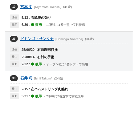
宮本 丈
[Miyamoto Takeshi]
(31歳)
10
発生
5/13
:
右脇腹の張り
6/30
:
🟢 復帰
最新
- 二軍戦に4番一塁で実戦復帰
ドミンゴ・サンタナ
[Domingo Santana]
(34歳)
25
発生
25/06/20
:
右前腕部打撲
発生
25/08/14
:
右肘の手術
2/22
:
🟢 復帰
最新
- オープン戦に3番レフトで出場
石井 巧
[Ishii Takumi]
(24歳)
38
発生
2/15
:
左ハムストリング肉離れ
3/31
:
🟢 復帰
最新
- 2軍戦に2番遊撃で実戦復帰