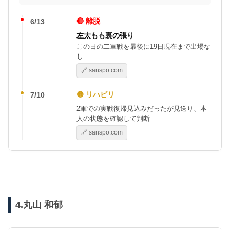
🔴 離脱
6/13
左太もも裏の張り
この日の二軍戦を最後に19日現在まで出場な
し
🔗 sanspo.com
🟡 リハビリ
7/10
2軍での実戦復帰見込みだったが見送り、本
人の状態を確認して判断
🔗 sanspo.com
4.丸山 和郁