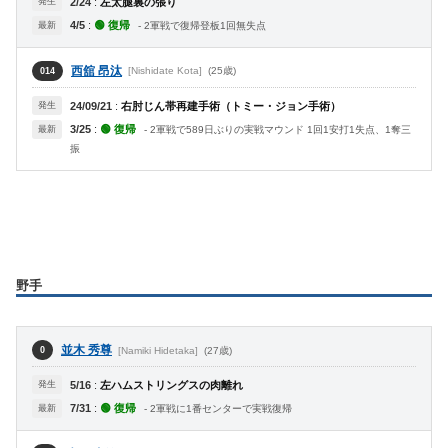
発生
2/24
:
左太腿裏の張り
4/5
:
🟢 復帰
最新
- 2軍戦で復帰登板1回無失点
西舘 昂汰
[Nishidate Kota]
(25歳)
014
発生
24/09/21
:
右肘じん帯再建手術（トミー・ジョン手術）
3/25
:
🟢 復帰
最新
- 2軍戦で589日ぶりの実戦マウンド 1回1安打1失点、1奪三
振
野手
並木 秀尊
[Namiki Hidetaka]
(27歳)
0
発生
5/16
:
左ハムストリングスの肉離れ
7/31
:
🟢 復帰
最新
- 2軍戦に1番センターで実戦復帰