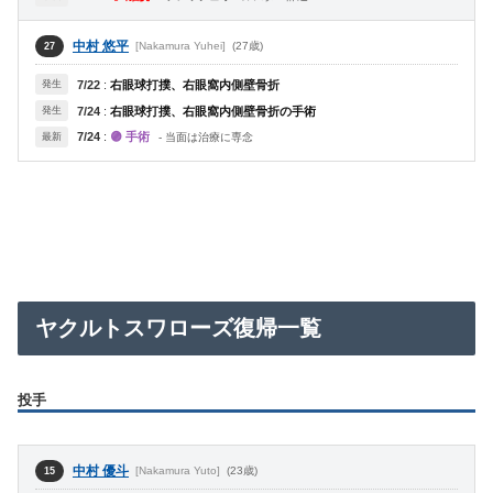
中村 悠平
[Nakamura Yuhei]
(27歳)
27
発生
7/22
:
右眼球打撲、右眼窩内側壁骨折
発生
7/24
:
右眼球打撲、右眼窩内側壁骨折の手術
7/24
:
🟣 手術
最新
- 当面は治療に専念
ヤクルトスワローズ復帰一覧
投手
中村 優斗
[Nakamura Yuto]
(23歳)
15