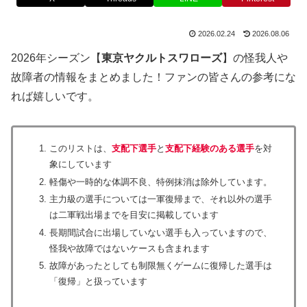
2026.02.24
2026.08.06
2026年シーズン【
東京ヤクルトスワローズ
】の怪我人や
故障者の情報をまとめました！ファンの皆さんの参考にな
れば嬉しいです。
このリストは、
支配下選手
と
支配下経験のある選手
を対
象にしています
軽傷や一時的な体調不良、特例抹消は除外しています。
主力級の選手については一軍復帰まで、それ以外の選手
は二軍戦出場までを目安に掲載しています
長期間試合に出場していない選手も入っていますので、
怪我や故障ではないケースも含まれます
故障があったとしても制限無くゲームに復帰した選手は
「復帰」と扱っています