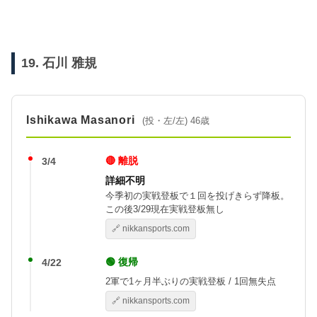
19. 石川 雅規
Ishikawa Masanori
(投・左/左) 46歳
🔴 離脱
3/4
詳細不明
今季初の実戦登板で１回を投げきらず降板。
この後3/29現在実戦登板無し
🔗 nikkansports.com
🟢 復帰
4/22
2軍で1ヶ月半ぶりの実戦登板 / 1回無失点
🔗 nikkansports.com