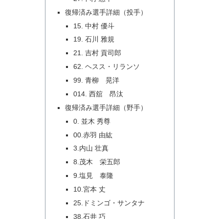
復帰済み選手詳細（投手）
15. 中村 優斗
19. 石川 雅規
21. 吉村 貢司郎
62. ヘスス・リランソ
99. 青柳 晃洋
014. 西舘 昂汰
復帰済み選手詳細（野手）
0. 並木 秀尊
00.赤羽 由紘
3.内山 壮真
8.茂木 栄五郎
9.塩見 泰隆
10.宮本 丈
25.ドミンゴ・サンタナ
38.石井 巧