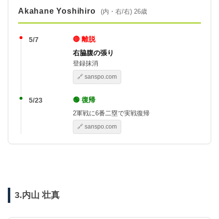
Akahane Yoshihiro
(内・右/右) 26歳
🔴 離脱
5/7
右脇腹の張り
登録抹消
🔗 sanspo.com
🟢 復帰
5/23
2軍戦に6番二塁で実戦復帰
🔗 sanspo.com
3.内山 壮真