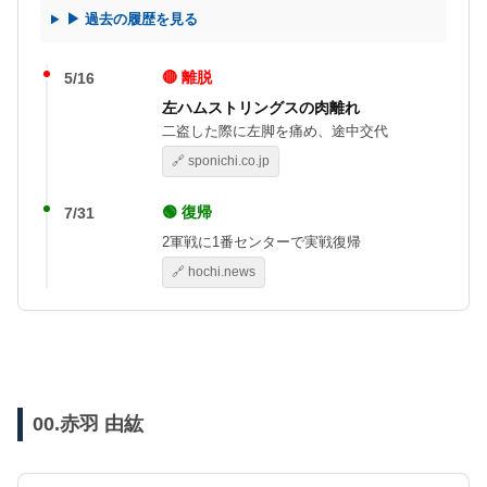
▶ 過去の履歴を見る
🔴 離脱
5/16
左ハムストリングスの肉離れ
二盗した際に左脚を痛め、途中交代
🔗 sponichi.co.jp
🟢 復帰
7/31
2軍戦に1番センターで実戦復帰
🔗 hochi.news
00.赤羽 由紘