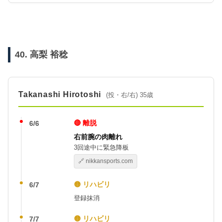
40. 高梨 裕稔
Takanashi Hirotoshi
(投・右/右) 35歳
🔴 離脱
6/6
右前腕の肉離れ
3回途中に緊急降板
🔗 nikkansports.com
🟡 リハビリ
6/7
登録抹消
🟡 リハビリ
7/7