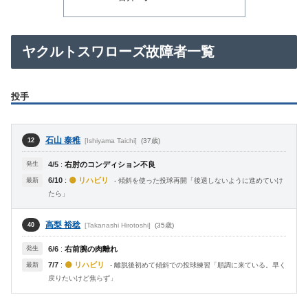
ヤクルトスワローズ故障者一覧
投手
石山 泰稚
[Ishiyama Taichi]
(37歳)
12
発生
4/5
:
右肘のコンディション不良
6/10
:
🟡 リハビリ
最新
- 傾斜を使った投球再開「後退しないように進めていけ
たら」
高梨 裕稔
[Takanashi Hirotoshi]
(35歳)
40
発生
6/6
:
右前腕の肉離れ
7/7
:
🟡 リハビリ
最新
- 離脱後初めて傾斜での投球練習「順調に来ている。早く
戻りたいけど焦らず」