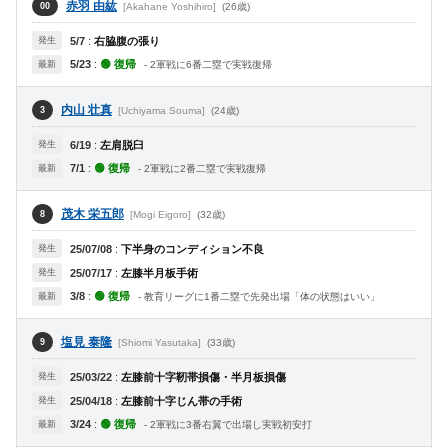
赤羽 由紘
[Akahane Yoshihiro]
(26歳)
00
発生
5/7
:
右脇腹の張り
5/23
:
🟢 復帰
最新
- 2軍戦に6番二塁で実戦復帰
内山 壮真
[Uchiyama Souma]
(24歳)
3
発生
6/19
:
左肩脱臼
7/1
:
🟢 復帰
最新
- 2軍戦に2番二塁で実戦復帰
茂木 栄五郎
[Mogi Eigoro]
(32歳)
8
発生
25/07/08
:
下半身のコンディション不良
発生
25/07/17
:
左膝半月板手術
3/8
:
🟢 復帰
最新
- 教育リーグに1番二塁で先発出場「体の状態はいい」
塩見 泰隆
[Shiomi Yasutaka]
(33歳)
9
発生
25/03/22
:
左膝前十字靭帯損傷・半月板損傷
発生
25/04/18
:
左膝前十字じん帯の手術
3/24
:
🟢 復帰
最新
- 2軍戦に3番右翼で出場し実戦初安打