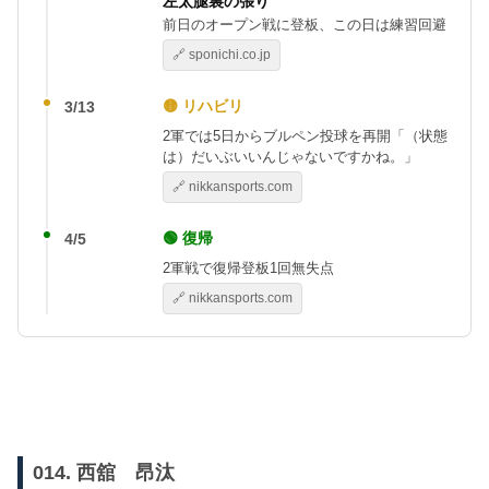
左太腿裏の張り
前日のオープン戦に登板、この日は練習回避
🔗 sponichi.co.jp
🟡 リハビリ
3/13
2軍では5日からブルペン投球を再開「（状態
は）だいぶいいんじゃないですかね。」
🔗 nikkansports.com
🟢 復帰
4/5
2軍戦で復帰登板1回無失点
🔗 nikkansports.com
014. 西舘 昂汰