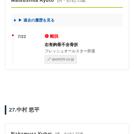
Matsushita Ayuto
(内・右/右) 23歳
▶ 過去の履歴を見る
🔴 離脱
7/22
右有鉤骨不全骨折
フレッシュオールスター辞退
🔗 sponichi.co.jp
27.中村 悠平
Nakamura Yuhei