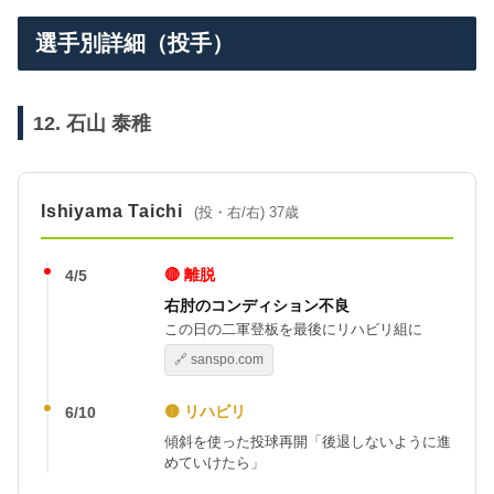
選手別詳細（投手）
12. 石山 泰稚
Ishiyama Taichi
(投・右/右) 37歳
🔴 離脱
4/5
右肘のコンディション不良
この日の二軍登板を最後にリハビリ組に
🔗 sanspo.com
🟡 リハビリ
6/10
傾斜を使った投球再開「後退しないように進
めていけたら」