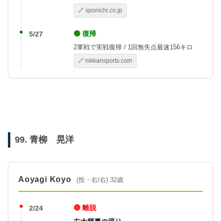
🔗 sponichi.co.jp
🟢 復帰
5/27
2軍戦で実戦復帰 / 1回無失点最速156キロ
🔗 nikkansports.com
99. 青柳 晃洋
Aoyagi Koyo
(投・右/右) 32歳
🔴 離脱
2/24