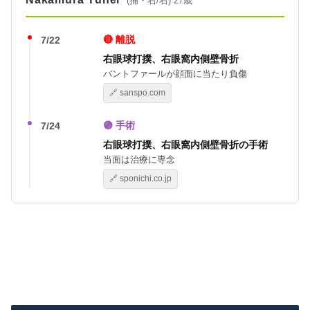
(捕・右/右) 27歳
🔴 離脱
7/22
右眼球打撲、右眼窩内側壁骨折
バントファールが顔面に当たり負傷
🔗 sanspo.com
🟣 手術
7/24
右眼球打撲、右眼窩内側壁骨折の手術
当面は治療に専念
🔗 sponichi.co.jp