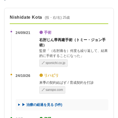
Nishidate Kota
(投・右/右) 25歳
🟣 手術
24/09/21
右肘じん帯再建手術（トミー・ジョン手
術）
監督「（右肘痛を）何度も繰り返して、結果
的に手術することになった」
🔗 sponichi.co.jp
🟡 リハビリ
24/10/26
来季の契約結ばず / 育成契約を打診
🔗 sanspo.com
▶ 治療の経過を見る (5件)