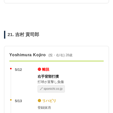
21. 吉村 貢司郎
Yoshimura Kojiro
(投・右/右) 28歳
🔴 離脱
5/12
右手背部打撲
打球が直撃し負傷
🔗 sponichi.co.jp
🟡 リハビリ
5/13
登録抹消