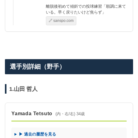
離脱後初めて傾斜での投球練習「順調に来て
いる。早く戻りたいけど焦らず」
🔗 sanspo.com
選手別詳細（野手）
1.山田 哲人
Yamada Tetsuto
(内・右/右) 34歳
▶ 過去の履歴を見る