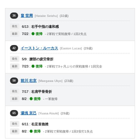
畠 世周
[Hatake Seishu]
(32歳)
36
発生
6/13
:
右手中指の違和感
7/22
:
🟢 復帰
最新
- 2軍戦で実戦復帰 / 1回2失点
イーストン・ルーカス
[Easton Lucas]
(29歳)
42
発生
5/9
:
腰部の疲労骨折
7/23
:
🟢 復帰
最新
- 2軍戦で3ヶ月ぶりの実戦復帰 / 1回完全
前川 右京
[Maegawa Ukyo]
(23歳)
58
発生
7/17
:
右肩甲骨骨折
8/2
:
🟢 復帰
最新
- 一軍復帰
湯浅 京己
[Yuasa Atsuki]
(29歳)
65
発生
6/11
:
右足首捻挫
8/2
:
🟢 復帰
最新
- 2軍戦で実戦復帰 / 1回3安打1失点