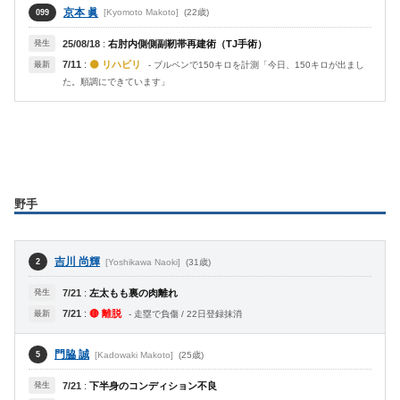
京本 眞
[Kyomoto Makoto]
(22歳)
099
発生
25/08/18
:
右肘内側側副靭帯再建術（TJ手術）
7/11
:
🟡 リハビリ
最新
- ブルペンで150キロを計測「今日、150キロが出まし
た。順調にできています」
野手
吉川 尚輝
[Yoshikawa Naoki]
(31歳)
2
発生
7/21
:
左太もも裏の肉離れ
7/21
:
🔴 離脱
最新
- 走塁で負傷 / 22日登録抹消
門脇 誠
[Kadowaki Makoto]
(25歳)
5
発生
7/21
:
下半身のコンディション不良