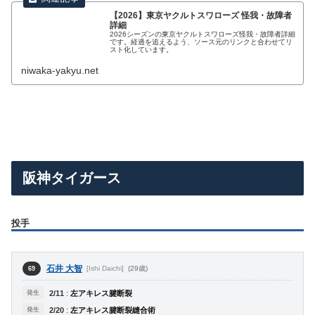
【2026】東京ヤクルトスワローズ 怪我・故障者
詳細
2026シーズンの東京ヤクルトスワローズ怪我・故障者詳細
です。経過を追えるよう、ソース元のリンクと合わせてリ
スト化しています。
niwaka-yakyu.net
阪神タイガース
投手
石井 大智
[Ishi Daichi]
(29歳)
69
発生
2/11
:
左アキレス腱断裂
発生
2/20
:
左アキレス腱断裂縫合術