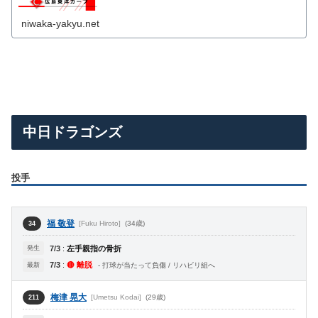
niwaka-yakyu.net
中日ドラゴンズ
投手
福 敬登
[Fuku Hiroto]
(34歳)
34
発生
7/3
:
左手親指の骨折
7/3
:
🔴 離脱
最新
- 打球が当たって負傷 / リハビリ組へ
梅津 晃大
[Umetsu Kodai]
(29歳)
211