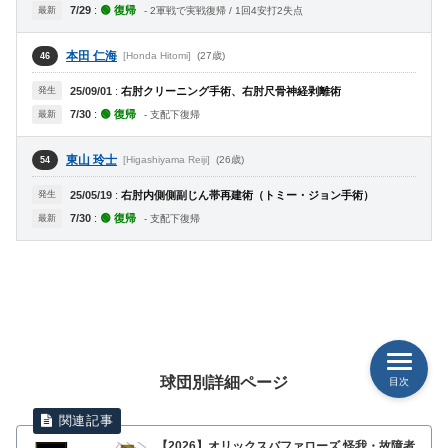
7/29
:
🟢 復帰
最新
- 2軍戦で実戦復帰 / 1回4安打2失点
本田 仁海
[Honda Hitomi]
(27歳)
46
発生
25/09/01
:
右肘クリーニング手術、右肘尺骨神経剥離術
7/30
:
🟢 復帰
最新
- 支配下復帰
東山 玲士
[Higashiyama Reiji]
(26歳)
54
発生
25/05/19
:
右肘内側側副じん帯再建術（トミー・ジョン手術）
7/30
:
🟢 復帰
最新
- 支配下復帰
球団別詳細ページ
目次
【2026】オリックスバファローズ 怪我・故障者