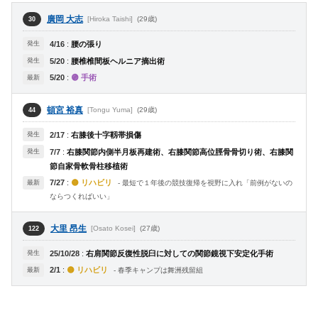
廣岡 大志
[Hiroka Taishi]
(29歳)
30
発生
4/16
:
腰の張り
発生
5/20
:
腰椎椎間板ヘルニア摘出術
5/20
:
🟣 手術
最新
頓宮 裕真
[Tongu Yuma]
(29歳)
44
発生
2/17
:
右膝後十字靱帯損傷
発生
7/7
:
右膝関節内側半月板再建術、右膝関節高位脛骨骨切り術、右膝関
節自家骨軟骨柱移植術
7/27
:
🟡 リハビリ
最新
- 最短で１年後の競技復帰を視野に入れ「前例がないの
ならつくればいい」
大里 昂生
[Osato Kosei]
(27歳)
122
発生
25/10/28
:
右肩関節反復性脱臼に対しての関節鏡視下安定化手術
2/1
:
🟡 リハビリ
最新
- 春季キャンプは舞洲残留組