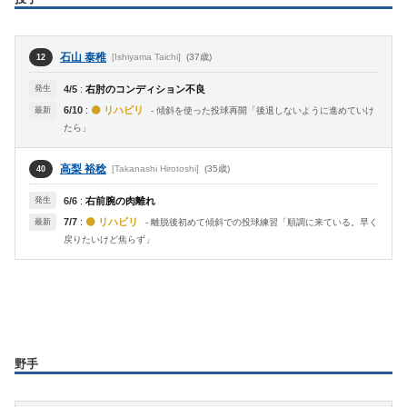
石山 泰稚
[Ishiyama Taichi]
(37歳)
12
発生
4/5
:
右肘のコンディション不良
6/10
:
🟡 リハビリ
最新
- 傾斜を使った投球再開「後退しないように進めていけ
たら」
高梨 裕稔
[Takanashi Hirotoshi]
(35歳)
40
発生
6/6
:
右前腕の肉離れ
7/7
:
🟡 リハビリ
最新
- 離脱後初めて傾斜での投球練習「順調に来ている。早く
戻りたいけど焦らず」
野手