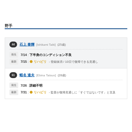
野手
石上 泰輝
[Ishikami Taiki]
(25歳)
44
発生
7/14
:
下半身のコンディション不良
7/15
:
🟡 リハビリ
最新
- 登録抹消 / 10日で復帰できる見通し
蝦名 達夫
[Ebina Tatsuo]
(28歳)
61
発生
7/26
:
詳細不明
7/31
:
🟡 リハビリ
最新
- 監督が復帰見通しに「すぐではないです」と言及