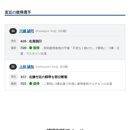
直近の復帰選手
川越 誠司
[Kawagoe Seiji]
(33歳)
44
発生
4/26
:
右肩脱臼
7/20
:
🟢 復帰
最新
- 実戦復帰後初の守備「不安なく動けた」2軍戦に「3番・左
翼」でスタメン出場
上林 誠知
[Uebayashi Seiji]
(31歳)
51
発生
3/17
:
右膝付近の靱帯を部分断裂
7/21
:
🟢 復帰
最新
- 二軍戦に3番右翼で出場し復帰後初マルチ＆フル出場