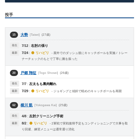
投手
大勢
[Taisei]
(27歳)
15
発生
7/12
:
右肘の張り
7/24
:
🟡 リハビリ
最新
- 屋外でのダッシュ後にキャッチボールを実施 / トレー
ナーチェックのもとで丁寧に腕を振った
戸郷 翔征
[Togo Shosei]
(26歳)
20
発生
7/7
:
左太もも裏肉離れ
7/29
:
🟡 リハビリ
最新
- ジョギングと傾斜で軽めのキャッチボールを再開
横川 凱
[Yokogawa Kai]
(25歳)
62
発生
4/8
:
左肘クリーニング手術
8/2
:
🟡 リハビリ
最新
- 2軍戦で実戦復帰予定もコンディショニングで大事を取
り回避、練習メニューは通常通り消化