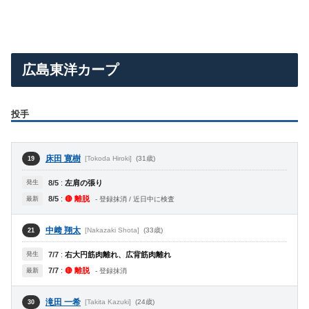
広島東洋カープ
投手
床田 寛樹
[Tokoda Hiroki]
(31歳)
19
発生
8/5
:
左肩の張り
8/5
:
🔴 離脱
最新
- 登録抹消 / 近日中に検査
中﨑 翔太
[Nakazaki Shota]
(33歳)
21
発生
7/7
:
右大円筋肉離れ、広背筋肉離れ
7/7
:
🔴 離脱
最新
- 登録抹消
滝田 一希
[Takita Kazuki]
(24歳)
30