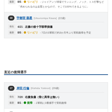
8/5
:
🟡 リハビリ
最新
- ジャイアンツ球場でランニング、ノック、トス打撃など
「求められるのは走塁とかなので、そこで100%できるように」
宇都宮 葵星
[Utsunomiya Kisara]
(22歳)
68
発生
4/21
:
左膝の後十字靱帯損傷
8/5
:
🟡 リハビリ
最新
- 7日の3軍戦で約3か月半ぶり実戦復帰を予定
直近の復帰選手
岸田 行倫
[Kishida Yukinori]
(29歳)
27
発生
7/20
:
右膝負傷（骨に異常は無い）
8/1
:
🟢 復帰
最新
- 2軍戦に3番捕手で実戦復帰