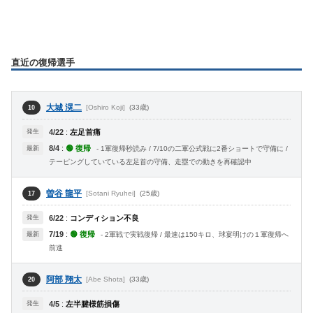
直近の復帰選手
大城 滉二
[Oshiro Koji]
(33歳)
10
発生
4/22
:
左足首痛
8/4
:
🟢 復帰
最新
- 1軍復帰秒読み / 7/10の二軍公式戦に2番ショートで守備に /
テーピングしていている左足首の守備、走塁での動きを再確認中
曽谷 龍平
[Sotani Ryuhei]
(25歳)
17
発生
6/22
:
コンディション不良
7/19
:
🟢 復帰
最新
- 2軍戦で実戦復帰 / 最速は150キロ、球宴明けの１軍復帰へ
前進
阿部 翔太
[Abe Shota]
(33歳)
20
発生
4/5
:
左半腱様筋損傷