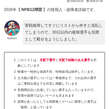
2026.03.02
2026.07.09
2026年【
NPB12球団
】の怪我人・故障者詳細です。
実戦復帰してすぐにリストから外すと混乱し
てしまうので、30日以内の復帰選手も別票
NIWAKA
として載せるようにしました。
このリストは、
支配下選手
と
支配下経験のある選手
を対
象にしています
軽傷や一時的な体調不良、特例抹消は除外しています。
主力級の選手については一軍復帰まで、それ以外の選手
は二軍戦出場までを目安に掲載しています
長期間試合に出場していない選手も入っていますので、
怪我や故障ではないケースも含まれます
故障があったとしても制限無くゲームに復帰した選手は
「復帰」と扱っています