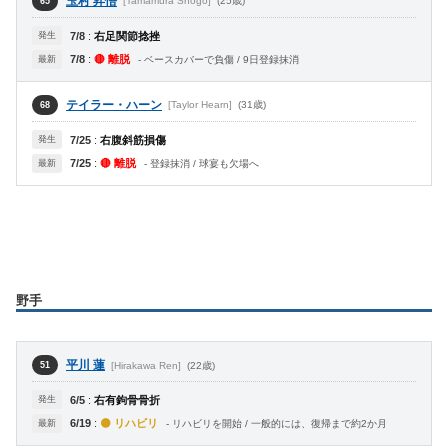
玉村 昇悟
[Tamamura Shogo]
(25歳)
65
発生
7/8
:
右足関節捻挫
7/8
:
🔴 離脱
最新
- ベースカバーで負傷 / 9日登録抹消
テイラー・ハーン
[Taylor Hearn]
(31歳)
68
発生
7/25
:
右腹斜筋損傷
7/25
:
🔴 離脱
最新
- 登録抹消 / 球宴も欠場へ
野手
平川 蓮
[Hirakawa Ren]
(22歳)
51
発生
6/5
:
右有鉤骨骨折
6/19
:
🟡 リハビリ
最新
- リハビリを開始 / 一般的には、復帰まで約2か月