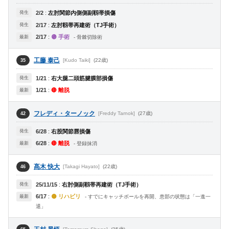
発生
2/2
:
左肘関節内側側副靱帯損傷
発生
2/17
:
左肘靱帯再建術（TJ手術）
2/17
:
🟣 手術
最新
- 骨棘切除術
工藤 泰己
[Kudo Taiki]
(22歳)
35
発生
1/21
:
右大腿二頭筋腱膜部損傷
1/21
:
🔴 離脱
最新
フレディ・ターノック
[Freddy Tarnok]
(27歳)
42
発生
6/28
:
右股関節唇損傷
6/28
:
🔴 離脱
最新
- 登録抹消
髙木 快大
[Takagi Hayato]
(22歳)
46
発生
25/11/15
:
右肘側副靱帯再建術（TJ手術）
6/17
:
🟡 リハビリ
最新
- すでにキャッチボールを再開、患部の状態は「一進一
退」