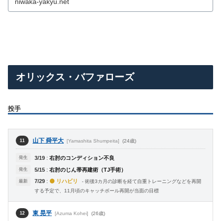
niwaka-yakyu.net
オリックス・バファローズ
投手
山下 舜平大
[Yamashita Shumpeita]
(24歳)
11
発生
3/19
:
右肘のコンディション不良
発生
5/15
:
右肘のじん帯再建術（TJ手術）
7/29
:
🟡 リハビリ
最新
- 術後3カ月の診断を経て自重トレーニングなどを再開
する予定で、11月頃のキャッチボール再開が当面の目標
東 晃平
[Azuma Kohei]
(26歳)
12