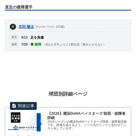
直近の復帰選手
京田 陽太
[Kyoda Yota]
(32歳)
9
発生
6/13
:
足を負傷
7/29
:
🟢 復帰
最新
- 約1カ月半ぶりに1軍合流「痛みとかもない」
球団別詳細ページ
【2026】横浜DeNAベイスターズ 怪我・故障者
詳細
2026シーズンの横浜DeNAベイスターズ怪我・故障者詳細
です。経過を追えるよう、ソース元のリンクと合わせてリ
スト化しています。