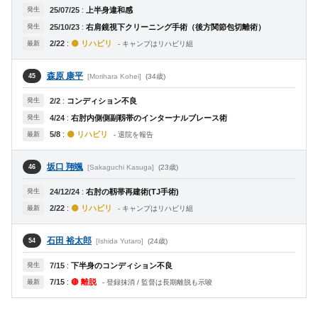
発生
25/07/25
:
上半身違和感
発生
25/10/23
:
右肩鏡視下クリーニング手術（後方関節包切離術）
2/22
:
🟡 リハビリ
最新
- キャンプはリハビリ組
森原 康平
[Morihara Kohei]
(34歳)
45
発生
2/2
:
コンディション不良
発生
4/24
:
右肘内側側副靱帯のインターナルブレース術
5/8
:
🟡 リハビリ
最新
- 退院を報告
坂口 翔颯
[Sakaguchi Kasuga]
(23歳)
46
発生
24/12/24
:
右肘の靱帯再建術(TJ手術)
2/22
:
🟡 リハビリ
最新
- キャンプはリハビリ組
石田 裕太郎
[Ishida Yutaro]
(24歳)
54
発生
7/15
:
下半身のコンディション不良
7/15
:
🔴 離脱
最新
- 登録抹消 / 監督は長期離脱も示唆