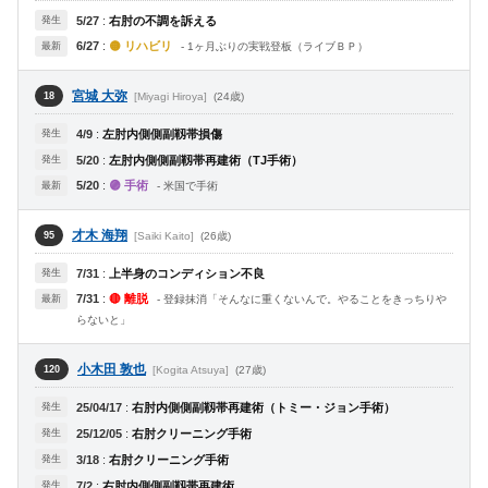
発生
5/27
:
右肘の不調を訴える
6/27
:
🟡 リハビリ
最新
- 1ヶ月ぶりの実戦登板（ライブＢＰ）
宮城 大弥
[Miyagi Hiroya]
(24歳)
18
発生
4/9
:
左肘内側側副靱帯損傷
発生
5/20
:
左肘内側側副靱帯再建術（TJ手術）
5/20
:
🟣 手術
最新
- 米国で手術
才木 海翔
[Saiki Kaito]
(26歳)
95
発生
7/31
:
上半身のコンディション不良
7/31
:
🔴 離脱
最新
- 登録抹消「そんなに重くないんで。やることをきっちりや
らないと」
小木田 敦也
[Kogita Atsuya]
(27歳)
120
発生
25/04/17
:
右肘内側側副靱帯再建術（トミー・ジョン手術）
発生
25/12/05
:
右肘クリーニング手術
発生
3/18
:
右肘クリーニング手術
発生
7/2
:
右肘内側側副靱帯再建術