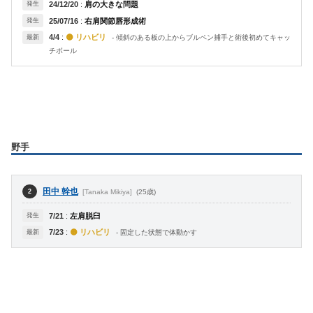
発生
24/12/20
:
肩の大きな問題
発生
25/07/16
:
右肩関節唇形成術
4/4
:
🟡 リハビリ
最新
- 傾斜のある板の上からブルペン捕手と術後初めてキャッ
チボール
野手
田中 幹也
[Tanaka Mikiya]
(25歳)
2
発生
7/21
:
左肩脱臼
7/23
:
🟡 リハビリ
最新
- 固定した状態で体動かす