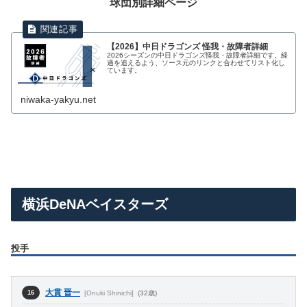
球団別詳細ページ
【2026】中日ドラゴンズ 怪我・故障者詳細
2026シーズンの中日ドラゴンズ怪我・故障者詳細です。経
過を追えるよう、ソース元のリンクと合わせてリスト化し
ています。
niwaka-yakyu.net
横浜DeNAベイスターズ
投手
大貫 晋一
[Onuki Shinichi]
(32歳)
16