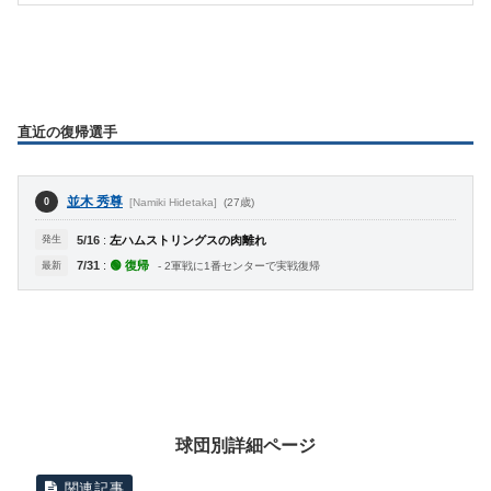
直近の復帰選手
並木 秀尊
[Namiki Hidetaka]
(27歳)
0
発生
5/16
:
左ハムストリングスの肉離れ
7/31
:
🟢 復帰
最新
- 2軍戦に1番センターで実戦復帰
球団別詳細ページ