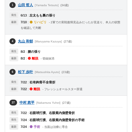
山田 哲人
[Yamada Tetsuto]
(34歳)
1
発生
6/13
:
左太もも裏の張り
7/10
:
🟡 リハビリ
最新
- 2軍での実戦復帰見込みだったが見送り、本人の状態
を確認して判断
丸山 和郁
[Maruyama Kazuya]
(27歳)
4
発生
8/2
:
腰の張り
8/2
:
🔴 離脱
最新
- 登録抹消
松下 歩叶
[Matsushita Ayuto]
(23歳)
6
発生
7/22
:
右有鉤骨不全骨折
7/22
:
🔴 離脱
最新
- フレッシュオールスター辞退
中村 悠平
[Nakamura Yuhei]
(27歳)
27
発生
7/22
:
右眼球打撲、右眼窩内側壁骨折
発生
7/24
:
右眼球打撲、右眼窩内側壁骨折の手術
7/24
:
🟣 手術
最新
- 当面は治療に専念