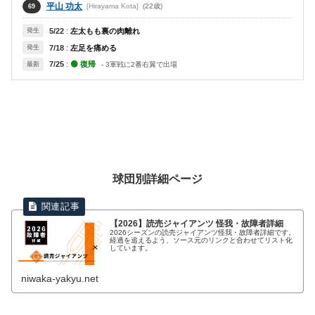
平山 功太
[Hirayama Kota]
(22歳)
69
発生
5/22
:
左太もも裏の肉離れ
発生
7/18
:
左足を痛める
7/25
:
🟢 復帰
最新
- 3軍戦に2番右翼で出場
球団別詳細ページ
【2026】読売ジャイアンツ 怪我・故障者詳細
2026シーズンの読売ジャイアンツ怪我・故障者詳細です。
経過を追えるよう、ソース元のリンクと合わせてリスト化
しています。
niwaka-yakyu.net