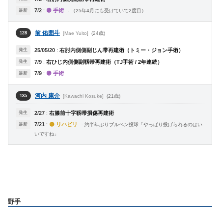
7/2
:
🟣 手術
最新
- （25年4月にも受けていて2度目）
前 佑囲斗
[Mae Yuito]
(24歳)
128
発生
25/05/20
:
右肘内側側副じん帯再建術（トミー・ジョン手術）
発生
7/9
:
右ひじ内側側副靱帯再建術（TJ手術 / 2年連続）
7/9
:
🟣 手術
最新
河内 康介
[Kawachi Kosuke]
(21歳)
135
発生
2/27
:
右膝前十字靱帯損傷再建術
7/21
:
🟡 リハビリ
最新
- 約半年ぶりブルペン投球「やっぱり投げられるのはい
いですね」
野手