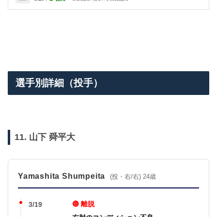
選手別詳細（投手）
11. 山下 舜平大
Yamashita Shumpeita
(投・右/右) 24歳
🔴 離脱
3/19