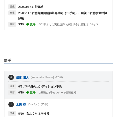
発生
25/02/07
:
右肘違感
発生
25/03/11
:
右肘内側側副靱帯再建術（TJ手術）、鏡視下右肘頭骨棘切
除術
3/19
:
🟢 復帰
最新
- 552日ぶりに実戦復帰（練習試合）最速は154キロ
野手
渡部 遼人
[Watanabe Haruto]
(26歳)
0
発生
6/5
:
下半身のコンディション不良
6/19
:
🟢 復帰
最新
- 2軍戦に2番センターで実戦復帰
太田 椋
[Ota Ryo]
(25歳)
1
発生
5/20
:
右ふくらはぎ打撲