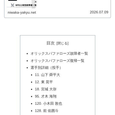
2026.07.09
niwaka-yakyu.net
目次
オリックスバファローズ故障者一覧
オリックスバファローズ復帰一覧
選手別詳細（投手）
11. 山下 舜平大
12. 東 晃平
18. 宮城 大弥
95. 才木 海翔
120. 小木田 敦也
128. 前 佑囲斗