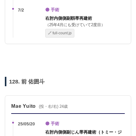
🟣 手術
7/2
右肘内側側副靱帯再建術
（25年4月にも受けていて2度目）
🔗 full-count.jp
128. 前 佑囲斗
Mae Yuito
(投・右/右) 24歳
🟣 手術
25/05/20
右肘内側側副じん帯再建術（トミー・ジ