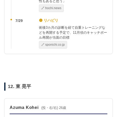
性もあると思う」
🔗 hochi.news
🟡 リハビリ
7/29
術後3カ月の診断を経て自重トレーニングな
どを再開する予定で、11月頃のキャッチボー
ル再開が当面の目標
🔗 sponichi.co.jp
12. 東 晃平
Azuma Kohei
(投・右/右) 26歳