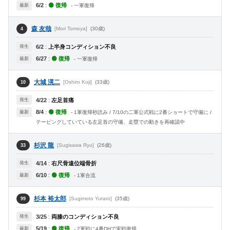
6/2
:
🟢 復帰
最新
- 一軍復帰
森 友哉
[Mori Tomoya]
(30歳)
4
発生
6/2
:
上半身コンディション不良
6/27
:
🟢 復帰
最新
- 一軍復帰
大城 滉二
[Oshiro Koji]
(33歳)
10
発生
4/22
:
左足首痛
8/4
:
🟢 復帰
最新
- 1軍復帰秒読み / 7/10の二軍公式戦に2番ショートで守備に /
テーピングしていている左足首の守備、走塁での動きを再確認中
杉沢 龍
[Sugisawa Ryu]
(26歳)
33
発生
4/14
:
右尺骨遠位端骨折
6/10
:
🟢 復帰
最新
- 1軍合流
杉本 裕太郎
[Sugimoto Yutaro]
(35歳)
99
発生
3/25
:
両膝のコンディション不良
5/19
:
🟢 復帰
最新
- 2軍戦に4番DHで実戦復帰