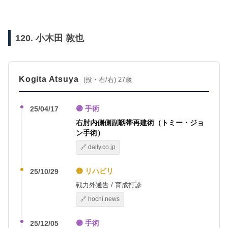
120. 小木田 敦也
Kogita Atsuya
(投・右/右) 27歳
🟣 手術
25/04/17
右肘内側側副靱帯再建術（トミー・ジョ
ン手術）
🔗 daily.co.jp
🟡 リハビリ
25/10/29
戦力外通告 / 育成打診
🔗 hochi.news
🟣 手術
25/12/05