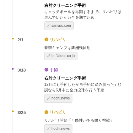
右肘クリーニング手術
キャッチボールを再開するまでにリハビリは
進んでいたが万全を期すため
🔗 sanspo.com
🟡 リハビリ
2/1
春季キャンプは舞洲残留組
🔗 buffaloes.co.jp
🟣 手術
3/18
右肘クリーニング手術
12月にも手術したが再手術に踏み切った / 順
調なら6月中に全力投球を行う予定
🔗 hochi.news
🟡 リハビリ
3/25
リハビリ開始「可能性がある限り挑戦」
🔗 hochi.news