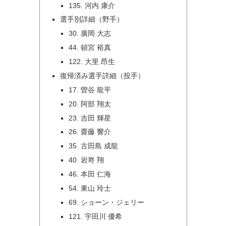
135. 河内 康介
選手別詳細（野手）
30. 廣岡 大志
44. 頓宮 裕真
122. 大里 昂生
復帰済み選手詳細（投手）
17. 曽谷 龍平
20. 阿部 翔太
23. 吉田 輝星
26. 齋藤 響介
35. 古田島 成龍
40. 岩嵜 翔
46. 本田 仁海
54. 東山 玲士
69. ショーン・ジェリー
121. 宇田川 優希