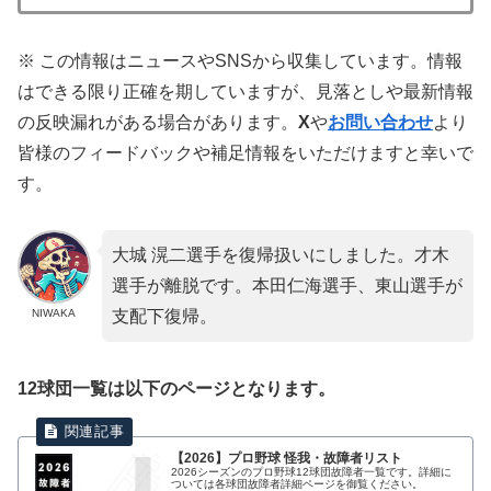
※ この情報はニュースやSNSから収集しています。情報
はできる限り正確を期していますが、見落としや最新情報
の反映漏れがある場合があります。
X
や
お問い合わせ
より
皆様のフィードバックや補足情報をいただけますと幸いで
す。
大城 滉二選手を復帰扱いにしました。才木
選手が離脱です。本田仁海選手、東山選手が
NIWAKA
支配下復帰。
12球団一覧は以下のページとなります。
【2026】プロ野球 怪我・故障者リスト
2026シーズンのプロ野球12球団故障者一覧です。詳細に
ついては各球団故障者詳細ページを御覧ください。