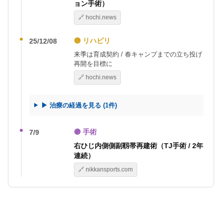
ョン手術）
🔗 hochi.news
🟡 リハビリ
25/12/08
来季は育成契約 / 春キャンプまでの立ち投げ
再開を目標に
🔗 hochi.news
▶ 治療の経過を見る (1件)
🟣 手術
7/9
右ひじ内側側副靱帯再建術（TJ手術 / 2年
連続）
🔗 nikkansports.com