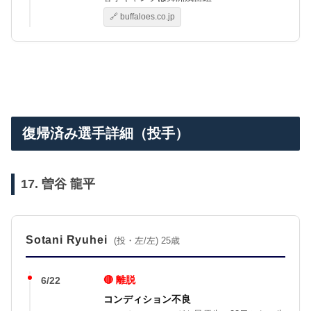
🔗 buffaloes.co.jp
復帰済み選手詳細（投手）
17. 曽谷 龍平
Sotani Ryuhei
(投・左/左) 25歳
🔴 離脱
6/22
コンディション不良