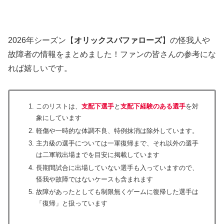
2026年シーズン【
オリックスバファローズ
】の怪我人や
故障者の情報をまとめました！ファンの皆さんの参考にな
れば嬉しいです。
このリストは、
支配下選手
と
支配下経験のある選手
を対
象にしています
軽傷や一時的な体調不良、特例抹消は除外しています。
主力級の選手については一軍復帰まで、それ以外の選手
は二軍戦出場までを目安に掲載しています
長期間試合に出場していない選手も入っていますので、
怪我や故障ではないケースも含まれます
故障があったとしても制限無くゲームに復帰した選手は
「復帰」と扱っています