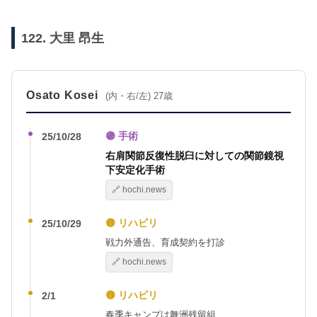
122. 大里 昂生
Osato Kosei
(内・右/左) 27歳
🟣 手術
25/10/28
右肩関節反復性脱臼に対しての関節鏡視
下安定化手術
🔗 hochi.news
🟡 リハビリ
25/10/29
戦力外通告、育成契約を打診
🔗 hochi.news
🟡 リハビリ
2/1
春季キャンプは舞洲残留組