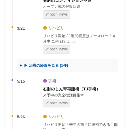
右肘のコンディション不良
オープン戦の登板回避
🔗 hochi.news
🟡 リハビリ
3/21
リハビリ開始 / 1週間程度はノースロー「４
月中に戻れれば…」
🔗 hochi.news
▶ 治療の経過を見る (1件)
🟣 手術
5/15
右肘のじん帯再建術（TJ手術）
来季中の完全復活目指す
🔗 hochi.news
🟡 リハビリ
5/26
リハビリ開始「来年の前半に復帰できる可能