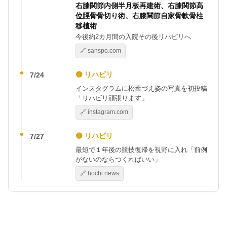
右膝関節内側半月板再建術、右膝関節高
位脛骨骨切り術、右膝関節自家骨軟骨柱
移植術
今後約2カ月間の入院その後リハビリへ
🔗 sanspo.com
🟡 リハビリ
7/24
インスタグラムに松葉づえ姿の写真を初投稿
「リハビリ頑張ります」
🔗 instagram.com
🟡 リハビリ
7/27
最短で１年後の競技復帰を視野に入れ「前例
がないのならつくればいい」
🔗 hochi.news