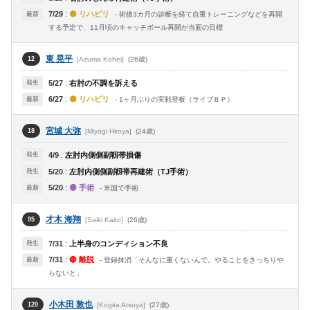
7/29
:
🟡 リハビリ
最新
- 術後3カ月の診断を経て自重トレーニングなどを再開
する予定で、11月頃のキャッチボール再開が当面の目標
東 晃平
[Azuma Kohei]
(26歳)
12
発生
5/27
:
右肘の不調を訴える
6/27
:
🟡 リハビリ
最新
- 1ヶ月ぶりの実戦登板（ライブＢＰ）
宮城 大弥
[Miyagi Hiroya]
(24歳)
18
発生
4/9
:
左肘内側側副靱帯損傷
発生
5/20
:
左肘内側側副靱帯再建術（TJ手術）
5/20
:
🟣 手術
最新
- 米国で手術
才木 海翔
[Saiki Kaito]
(26歳)
95
発生
7/31
:
上半身のコンディション不良
7/31
:
🔴 離脱
最新
- 登録抹消「そんなに重くないんで。やることをきっちりや
らないと」
小木田 敦也
[Kogita Atsuya]
(27歳)
120