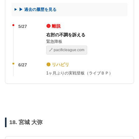
▶ 過去の履歴を見る
🔴 離脱
5/27
右肘の不調を訴える
緊急降板
🔗 pacificleague.com
🟡 リハビリ
6/27
1ヶ月ぶりの実戦登板（ライブＢＰ）
18. 宮城 大弥