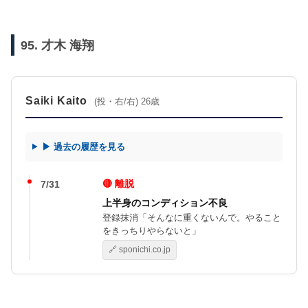
95. 才木 海翔
Saiki Kaito
(投・右/右) 26歳
▶ 過去の履歴を見る
🔴 離脱
7/31
上半身のコンディション不良
登録抹消「そんなに重くないんで。やること
をきっちりやらないと」
🔗 sponichi.co.jp