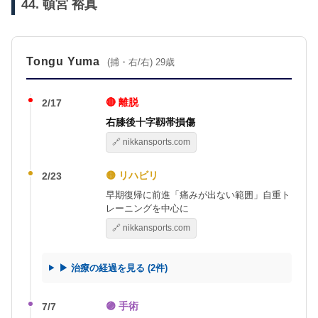
44. 頓宮 裕真
Tongu Yuma
(捕・右/右) 29歳
🔴 離脱
2/17
右膝後十字靱帯損傷
🔗 nikkansports.com
🟡 リハビリ
2/23
早期復帰に前進「痛みが出ない範囲」自重ト
レーニングを中心に
🔗 nikkansports.com
▶ 治療の経過を見る (2件)
🟣 手術
7/7