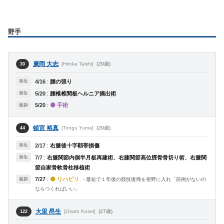
野手
廣岡 大志
[Hiroka Taishi]
(29歳)
30
発生
4/16
:
腰の張り
発生
5/20
:
腰椎椎間板ヘルニア摘出術
5/20
:
🟣 手術
最新
頓宮 裕真
[Tongu Yuma]
(29歳)
44
発生
2/17
:
右膝後十字靱帯損傷
発生
7/7
:
右膝関節内側半月板再建術、右膝関節高位脛骨骨切り術、右膝関
節自家骨軟骨柱移植術
7/27
:
🟡 リハビリ
最新
- 最短で１年後の競技復帰を視野に入れ「前例がないの
ならつくればいい」
大里 昂生
[Osato Kosei]
(27歳)
122