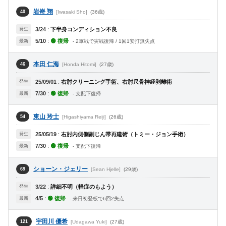
岩嵜 翔
[Iwasaki Sho]
(36歳)
40
発生
3/24
:
下半身コンディション不良
5/10
:
🟢 復帰
最新
- 2軍戦で実戦復帰 / 1回1安打無失点
本田 仁海
[Honda Hitomi]
(27歳)
46
発生
25/09/01
:
右肘クリーニング手術、右肘尺骨神経剥離術
7/30
:
🟢 復帰
最新
- 支配下復帰
東山 玲士
[Higashiyama Reiji]
(26歳)
54
発生
25/05/19
:
右肘内側側副じん帯再建術（トミー・ジョン手術）
7/30
:
🟢 復帰
最新
- 支配下復帰
ショーン・ジェリー
[Sean Hjelle]
(29歳)
69
発生
3/22
:
詳細不明（軽症のもよう）
4/5
:
🟢 復帰
最新
- 来日初登板で6回2失点
宇田川 優希
[Udagawa Yuki]
(27歳)
121