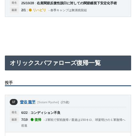
発生
25/10/28
:
右肩関節反復性脱臼に対しての関節鏡視下安定化手術
2/1
:
🟡 リハビリ
最新
- 春季キャンプは舞洲残留組
オリックスバファローズ復帰一覧
投手
曽谷 龍平
[Sotani Ryuhei]
(25歳)
17
発生
6/22
:
コンディション不良
7/19
:
🟢 復帰
最新
- 2軍戦で実戦復帰 / 最速は150キロ、球宴明けの１軍復帰へ
前進