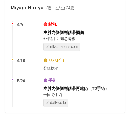
Miyagi Hiroya
(投・左/左) 24歳
🔴 離脱
4/9
左肘内側側副靱帯損傷
6回途中に緊急降板
🔗 nikkansports.com
🟡 リハビリ
4/10
登録抹消
🟣 手術
5/20
左肘内側側副靱帯再建術（TJ手術）
米国で手術
🔗 daily.co.jp