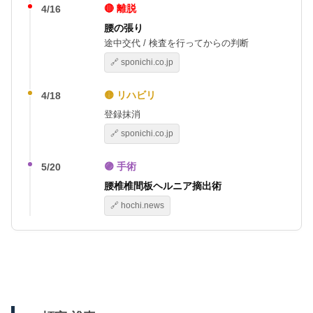
🔴 離脱
4/16
腰の張り
途中交代 / 検査を行ってからの判断
🔗 sponichi.co.jp
🟡 リハビリ
4/18
登録抹消
🔗 sponichi.co.jp
🟣 手術
5/20
腰椎椎間板ヘルニア摘出術
🔗 hochi.news