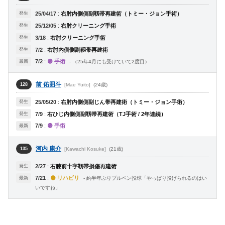
発生
25/04/17
:
右肘内側側副靱帯再建術（トミー・ジョン手術）
発生
25/12/05
:
右肘クリーニング手術
発生
3/18
:
右肘クリーニング手術
発生
7/2
:
右肘内側側副靱帯再建術
7/2
:
🟣 手術
最新
- （25年4月にも受けていて2度目）
前 佑囲斗
[Mae Yuito]
(24歳)
128
発生
25/05/20
:
右肘内側側副じん帯再建術（トミー・ジョン手術）
発生
7/9
:
右ひじ内側側副靱帯再建術（TJ手術 / 2年連続）
7/9
:
🟣 手術
最新
河内 康介
[Kawachi Kosuke]
(21歳)
135
発生
2/27
:
右膝前十字靱帯損傷再建術
7/21
:
🟡 リハビリ
最新
- 約半年ぶりブルペン投球「やっぱり投げられるのはい
いですね」