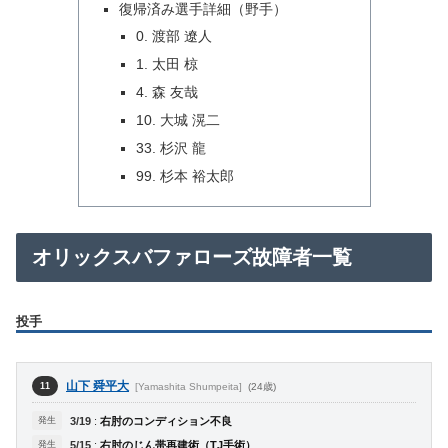
復帰済み選手詳細（野手）
0. 渡部 遼人
1. 太田 椋
4. 森 友哉
10. 大城 滉二
33. 杉沢 龍
99. 杉本 裕太郎
オリックスバファローズ故障者一覧
投手
山下 舜平大
[Yamashita Shumpeita]
(24歳)
11
発生
3/19
:
右肘のコンディション不良
発生
5/15
:
右肘のじん帯再建術（TJ手術）