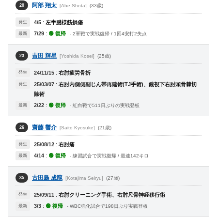
阿部 翔太
[Abe Shota]
(33歳)
20
発生
4/5
:
左半腱様筋損傷
7/29
:
🟢 復帰
最新
- 2軍戦で実戦復帰 / 1回4安打2失点
吉田 輝星
[Yoshida Kosei]
(25歳)
23
発生
24/11/15
:
右肘疲労骨折
発生
25/03/07
:
右肘内側側副じん帯再建術(TJ手術)、鏡視下右肘頭骨棘切
除術
2/22
:
🟢 復帰
最新
- 紅白戦で511日ぶりの実戦登板
齋藤 響介
[Saito Kyosuke]
(21歳)
26
発生
25/08/12
:
右肘痛
4/14
:
🟢 復帰
最新
- 練習試合で実戦復帰 / 最速142キロ
古田島 成龍
[Kotajima Seiryu]
(27歳)
35
発生
25/09/11
:
右肘クリーニング手術、右肘尺骨神経移行術
3/3
:
🟢 復帰
最新
- WBC強化試合で198日ぶり実戦登板