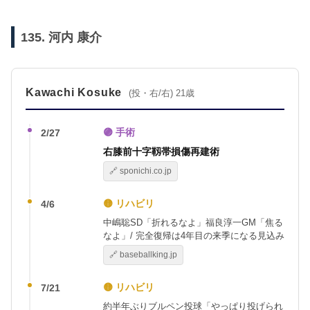
135. 河内 康介
Kawachi Kosuke
(投・右/右) 21歳
🟣 手術
2/27
右膝前十字靱帯損傷再建術
🔗 sponichi.co.jp
🟡 リハビリ
4/6
中嶋聡SD「折れるなよ」福良淳一GM「焦る
なよ」/ 完全復帰は4年目の来季になる見込み
🔗 baseballking.jp
🟡 リハビリ
7/21
約半年ぶりブルペン投球「やっぱり投げられ