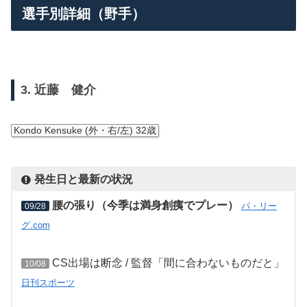
選手別詳細（野手）
3. 近藤 健介
Kondo Kensuke (外・右/左) 32歳
発生日と最新の状況
腰の張り（今季は満身創痍でプレー）
パ・リー
09/28
グ.com
CS出場は断念 / 監督「間に合わないものだと」
10/08
日刊スポーツ