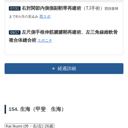
右肘関節内側側副靭帯再建術
（TJ手術）
07/31
競技復帰
西スポ
まで8カ月の見込み
左尺側手根伸筋腱腱鞘再建術、左三角線維軟骨
09/17
複合体縫合術
スポニチ
経過詳細
154. 生海（甲斐 生海）
Kai Ikumi (外・右/左) 26歳