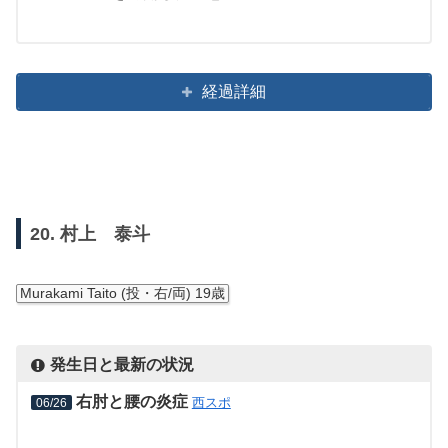
経過詳細
20. 村上 泰斗
Murakami Taito (投・右/両) 19歳
発生日と最新の状況
右肘と腰の炎症
西スポ
06/26