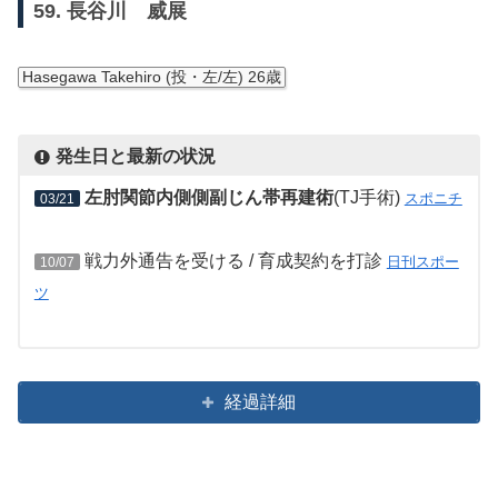
59. 長谷川 威展
Hasegawa Takehiro (投・左/左) 26歳
発生日と最新の状況
左肘関節内側側副じん帯再建術
(TJ手術)
スポニチ
03/21
戦力外通告を受ける / 育成契約を打診
日刊スポー
10/07
ツ
経過詳細