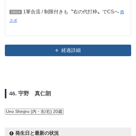
1軍合流 / 制限付きも〝右の代打枠〟でCSへ
西
10/14
スポ
経過詳細
46. 宇野 真仁朗
Uno Shinjiro (内・右/右) 20歳
発生日と最新の状況