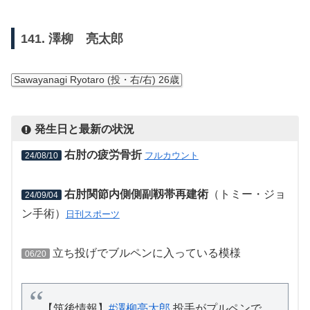
141. 澤柳 亮太郎
Sawayanagi Ryotaro (投・右/右) 26歳
発生日と最新の状況
右肘の疲労骨折
フルカウント
24/08/10
右肘関節内側側副靱帯再建術
（トミー・ジョ
24/09/04
ン手術）
日刊スポーツ
立ち投げでブルペンに入っている模様
06/20
【筑後情報】
#澤柳亮太郎
投手がプルペンで