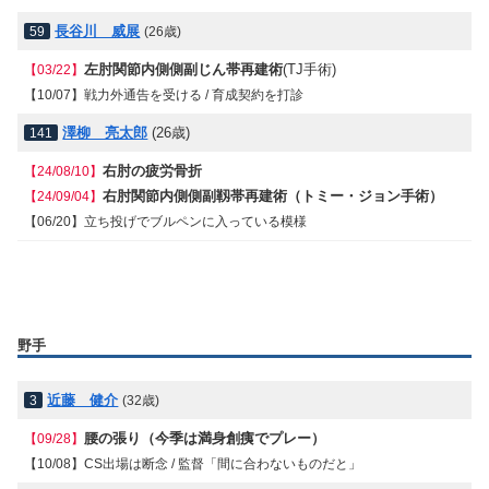
長谷川 威展
59
(26歳)
左肘関節内側側副じん帯再建術
(TJ手術)
【03/22】
【10/07】
戦力外通告を受ける / 育成契約を打診
澤柳 亮太郎
(26歳)
141
右肘の疲労骨折
【24/08/10】
右肘関節内側側副靱帯再建術（トミー・ジョン手術）
【24/09/04】
【06/20】立ち投げでブルペンに入っている模様
野手
近藤 健介
3
(32歳)
腰の張り（今季は満身創痍でプレー）
【09/28】
【10/08】CS出場は断念 / 監督「間に合わないものだと」