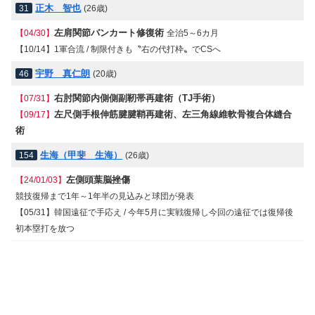
正木 智也
31
(26歳)
左肩関節バンカート修復術
【04/30】
全治5～6カ月
【10/14】1軍合流 / 制限付きも〝右の代打枠〟でCSへ
宇野 真仁朗
46
(20歳)
右肘関節内側側副靭帯再建術（TJ手術）
【07/31】
左尺側手根伸筋腱腱鞘再建術、左三角線維軟骨複合体縫合
【09/17】
術
生海（甲斐 生海）
154
(26歳)
左側頭葉脳挫傷
【24/01/03】
競技復帰まで1年～1年半の見込みと球団が発表
【05/31】韓国遠征で手応え / 今年5月に実戦復帰し今回の遠征では復帰後
初本塁打を放つ