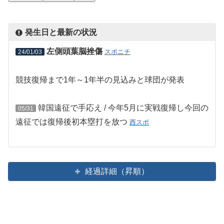
発生日と最新の状況
左側頭葉脳挫傷
スポニチ
24/01/03
競技復帰まで1年～1年半の見込みと球団が発表
韓国遠征で手応え / 今年5月に実戦復帰し今回の
05/31
遠征では復帰後初本塁打を放つ
西スポ
経過詳細（昇順）