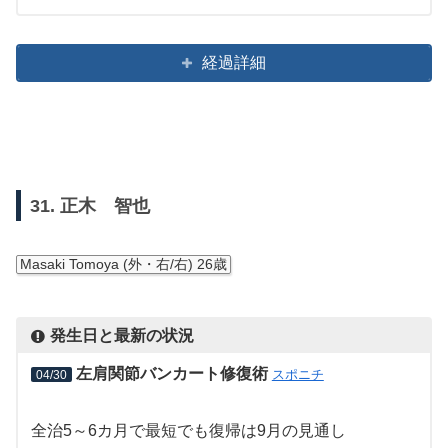
経過詳細
31. 正木 智也
Masaki Tomoya (外・右/右) 26歳
発生日と最新の状況
左肩関節バンカート修復術
スポニチ
04/30
全治5～6カ月で最短でも復帰は9月の見通し