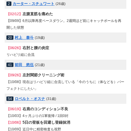
カーター・スチュワート
2
(26歳)
左腹直筋を痛めた
【02/12】
【09/09】6月以降再度ペースダウン。2週間ほど前にキャッチボールを再
開した状態
村上 泰斗
20
(19歳)
右肘と腰の炎症
【06/26】
リハビリ組に合流
前田 悠伍
41
(21歳)
左肘関節クリーニング術
【09/26】
【10/08】
現在はリハビリ組に合流している「今のうちに（体などを）パー
フェクトにしたい
」
ロベルト・オスナ
54
(31歳)
右肩のコンディション不良
【06/19】
【10/03】4ヶ月ぶりの1軍復帰 / 1回0封
5日の登板を回避し登録抹消
【10/06】
【10/09】近日中に精密検査も視野