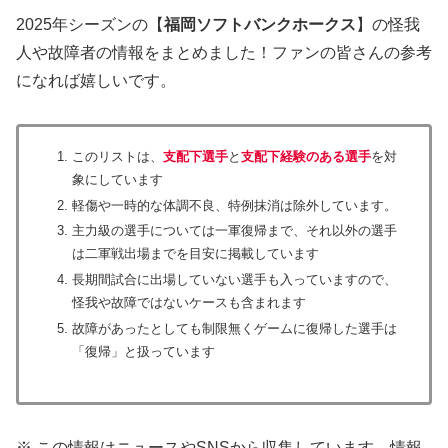
2025年シーズンの【
福岡ソフトバンクホークス
】の怪我
人や故障者の情報をまとめました！ファンの皆さんの参考
になれば嬉しいです。
このリストは、
支配下選手
と
支配下経験のある選手
を対
象にしています
軽傷や一時的な体調不良、特例抹消は除外しています。
主力級の選手については一軍復帰まで、それ以外の選手
は二軍戦出場までを目安に掲載しています
長期間試合に出場していない選手も入っていますので、
怪我や故障ではないケースも含まれます
故障があったとしても制限無くゲームに復帰した選手は
「復帰」と扱っています
※ この情報はニュースやSNSから収集しています。情報