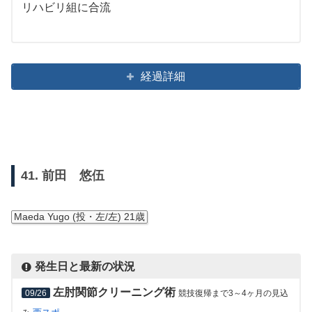
リハビリ組に合流
経過詳細
41. 前田 悠伍
Maeda Yugo (投・左/左) 21歳
発生日と最新の状況
左肘関節クリーニング術
09/26
競技復帰まで3～4ヶ月の見込