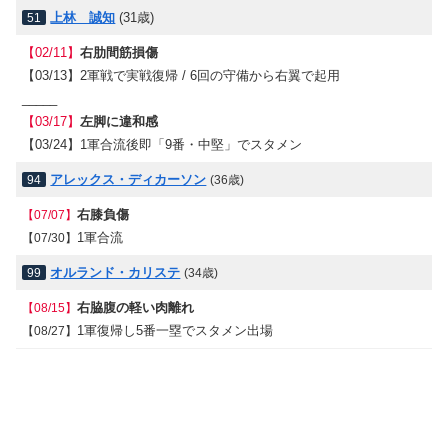
上林 誠知
(31歳)
51
【02/11】
右肋間筋損傷
【03/13】
2軍戦で実戦復帰 / 6回の守備から右翼で起用
_____
【03/17】
左脚に違和感
【03/24】
1軍合流後即「9番・中堅」でスタメン
アレックス・ディカーソン
94
(36歳)
右膝負傷
【07/07】
1軍合流
【07/30】
オルランド・カリステ
99
(34歳)
右脇腹の軽い肉離れ
【08/15】
1軍復帰し5番一塁でスタメン出場
【08/27】