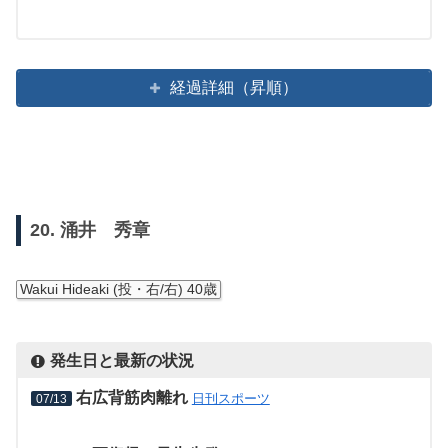
経過詳細（昇順）
20. 涌井 秀章
Wakui Hideaki (投・右/右) 40歳
発生日と最新の状況
右広背筋肉離れ
日刊スポーツ
07/13