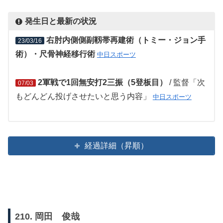
発生日と最新の状況
右肘内側側副靱帯再建術（トミー・ジョン手
23/03/16
術）・尺骨神経移行術
中日スポーツ
2軍戦で1回無安打2三振（5登板目）
/ 監督「次
07/03
もどんどん投げさせたいと思う内容」
中日スポーツ
経過詳細（昇順）
210. 岡田 俊哉