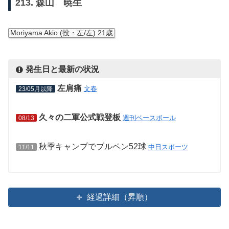
213. 森山 暁生
Moriyama Akio (投・左/左) 21歳
発生日と最新の状況
左肩痛
文春
23/05月以降
久々の二軍公式戦登板
週刊ベースボール
08/13
秋季キャンプでブルペン52球
中日スポーツ
11/11
経過詳細（昇順）