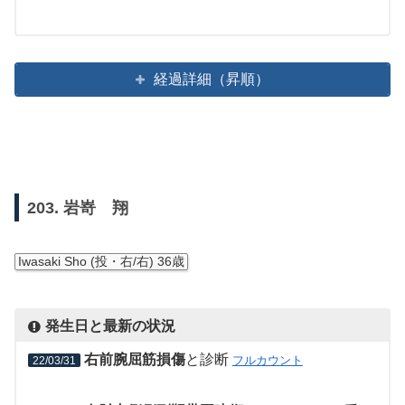
経過詳細（昇順）
203. 岩嵜 翔
Iwasaki Sho (投・右/右) 36歳
発生日と最新の状況
右前腕屈筋損傷
と診断
フルカウント
22/03/31