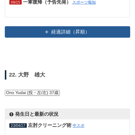
一軍復帰（予告先発）
スポーツ報知
09/15
経過詳細（昇順）
22. 大野 雄大
Ono Yudai (投・左/左) 37歳
発生日と最新の状況
左肘クリーニング術
中スポ
23/04/17