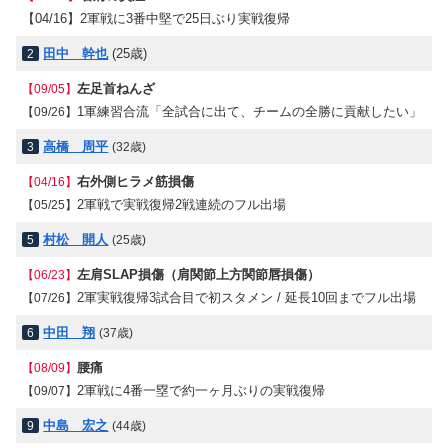
【04/16】
2軍戦に3番中堅で25日ぶり実戦復帰
田中 幹也
(25歳)
2
左足首ねんざ
【09/05】
1軍練習合流「全試合に出て、チームの全勝に貢献したい」
【09/26】
高橋 周平
3
(32歳)
右外側ヒラメ筋損傷
【04/16】
2軍戦で実戦復帰2戦連続のフル出場
【05/25】
村松 開人
5
(25歳)
左肩SLAP損傷（肩関節上方関節唇損傷）
【06/23】
2軍実戦復帰3試合目で初スタメン / 延長10回までフル出場
【07/26】
中田 翔
6
(37歳)
腰痛
【08/09】
2軍戦に4番一塁で約一ヶ月ぶりの実戦復帰
【09/07】
中島 宏之
9
(44歳)