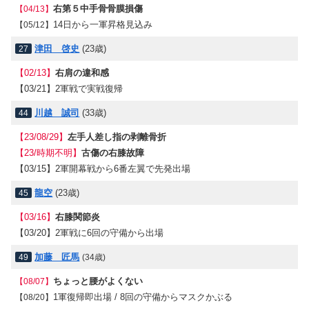
右第５中手骨骨膜損傷
【04/13】
14日から一軍昇格見込み
【05/12】
津田 啓史
(23歳)
27
【02/13】
右肩の違和感
【03/21】
2軍戦で実戦復帰
川越 誠司
(33歳)
44
【23/08/29】
左手人差し指の剥離骨折
【23/時期不明】
古傷の右膝故障
【03/15】
2軍開幕戦から6番左翼で先発出場
龍空
(23歳)
45
【03/16】
右膝関節炎
【03/20】
2軍戦に6回の守備から出場
加藤 匠馬
49
(34歳)
ちょっと腰がよくない
【08/07】
1軍復帰即出場 / 8回の守備からマスクかぶる
【08/20】