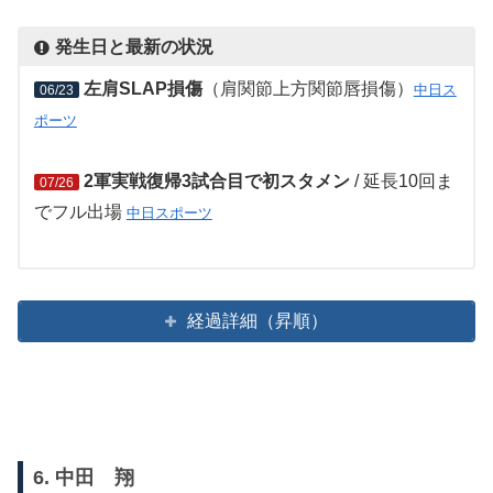
発生日と最新の状況
左肩SLAP損傷
（肩関節上方関節唇損傷）
中日ス
06/23
ポーツ
2軍実戦復帰3試合目で初スタメン
/ 延長10回ま
07/26
でフル出場
中日スポーツ
経過詳細（昇順）
6. 中田 翔