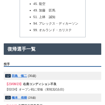
45. 龍空
49. 加藤 匠馬
51. 上林 誠知
94. アレックス・ディカーソン
99. オルランド・カリステ
復帰選手一覧
投手
田島 慎二
(36歳)
12
【23/08/23】
右肩コンディション不良
【02/24】
オープン戦に登板（実戦3試合目)
橋本 侑樹
13
(28歳)