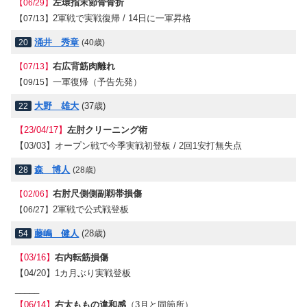
左環指末節骨骨折
【06/29】
2軍戦で実戦復帰 / 14日に一軍昇格
【07/13】
涌井 秀章
20
(40歳)
右広背筋肉離れ
【07/13】
一軍復帰（予告先発）
【09/15】
大野 雄大
(37歳)
22
【23/04/17】
左肘クリーニング術
【03/03】
オープン戦で今季実戦初登板 / 2回1安打無失点
森 博人
28
(28歳)
右肘尺側側副靱帯損傷
【02/06】
2軍戦で公式戦登板
【06/27】
藤嶋 健人
(28歳)
54
【03/16】
右内転筋損傷
【04/20】
1カ月ぶり実戦登板
_____
【06/14】
右太ももの違和感
（3月と同箇所）