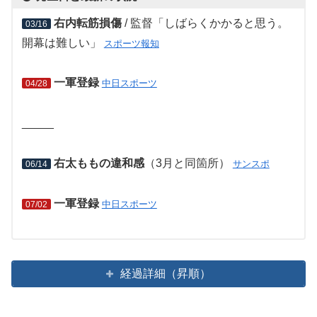
右内転筋損傷
/ 監督「しばらくかかると思う。
03/16
開幕は難しい」
スポーツ報知
一軍登録
中日スポーツ
04/28
_____
右太ももの違和感
（3月と同箇所）
サンスポ
06/14
一軍登録
中日スポーツ
07/02
経過詳細（昇順）