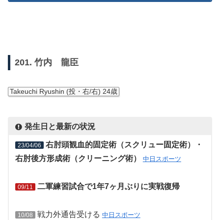
201. 竹内 龍臣
Takeuchi Ryushin (投・右/右) 24歳
発生日と最新の状況
右肘頭観血的固定術（スクリュー固定術）・
23/04/06
右肘後方形成術（クリーニング術）
中日スポーツ
二軍練習試合で1年7ヶ月ぶりに実戦復帰
09/11
戦力外通告受ける
中日スポーツ
10/08