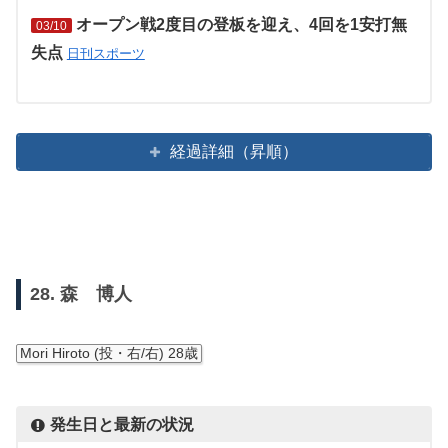
オープン戦2度目の登板を迎え、4回を1安打無
03/10
失点
日刊スポーツ
経過詳細（昇順）
28. 森 博人
Mori Hiroto (投・右/右) 28歳
発生日と最新の状況