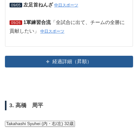
左足首ねんざ
中日スポーツ
09/05
1軍練習合流
「全試合に出て、チームの全勝に
09/26
貢献したい」
中日スポーツ
経過詳細（昇順）
3. 高橋 周平
Takahashi Syuhei (内・右/左) 32歳