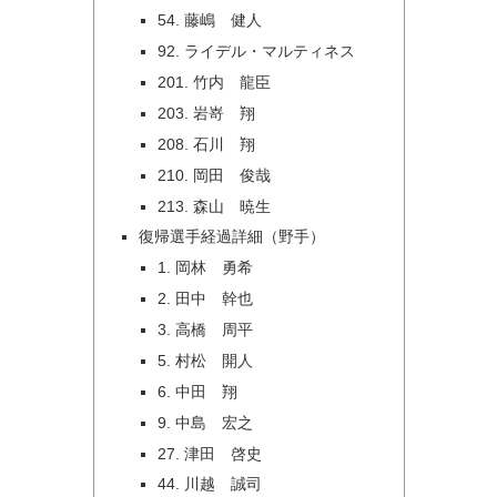
54. 藤嶋 健人
92. ライデル・マルティネス
201. 竹内 龍臣
203. 岩嵜 翔
208. 石川 翔
210. 岡田 俊哉
213. 森山 暁生
復帰選手経過詳細（野手）
1. 岡林 勇希
2. 田中 幹也
3. 高橋 周平
5. 村松 開人
6. 中田 翔
9. 中島 宏之
27. 津田 啓史
44. 川越 誠司