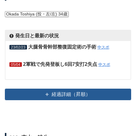
Okada Toshiya (投・左/左) 34歳
発生日と最新の状況
大腿骨骨幹部整復固定術の手術
中スポ
23/02/23
2軍戦で先発登板し6回7安打2失点
中スポ
05/04
経過詳細（昇順）