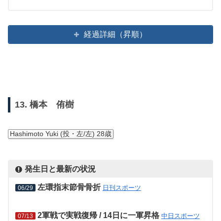
経過詳細（昇順）
13. 橋本 侑樹
Hashimoto Yuki (投・左/左) 28歳
発生日と最新の状況
左環指末節骨骨折
日刊スポーツ
06/29
2軍戦で実戦復帰 / 14日に一軍昇格
中日スポーツ
07/13