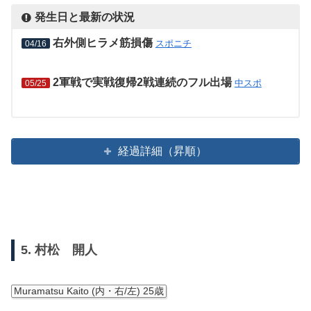
発生日と最新の状況
右外側ヒラメ筋損傷
スポニチ
04/16
2軍戦で実戦復帰2戦連続のフル出場
中スポ
05/25
経過詳細（昇順）
5. 村松 開人
Muramatsu Kaito (内・右/左) 25歳