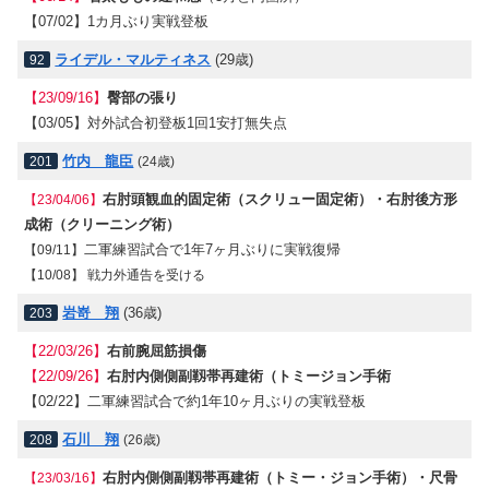
【07/02】
1カ月ぶり実戦登板
ライデル・マルティネス
(29歳)
92
【23/09/16】
臀部の張り
【03/05】
対外試合初登板1回1安打無失点
竹内 龍臣
201
(24歳)
右肘頭観血的固定術（スクリュー固定術）・右肘後方形
【23/04/06】
成術（クリーニング術）
二軍練習試合で1年7ヶ月ぶりに実戦復帰
【09/11】
【10/08】 戦力外通告を受ける
岩嵜 翔
(36歳)
203
【22/03/26】
右前腕屈筋損傷
【22/09/26】
右肘内側側副靱帯再建術（トミージョン手術
【02/22】
二軍練習試合で約1年10ヶ月ぶりの実戦登板
石川 翔
208
(26歳)
右肘内側側副靱帯再建術（トミー・ジョン手術）・尺骨
【23/03/16】