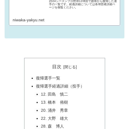
2024シーズンプロ野球12球団で故障から復帰した選
手の一覧です。経過詳細については各球団者詳細ペ
ージを御覧ください。
niwaka-yakyu.net
目次
復帰選手一覧
復帰選手経過詳細（投手）
12. 田島 慎二
13. 橋本 侑樹
20. 涌井 秀章
22. 大野 雄大
28. 森 博人