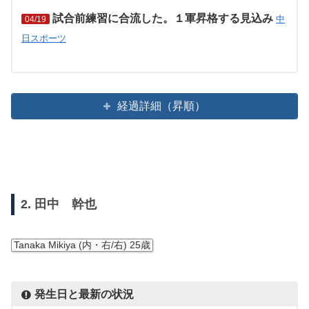
試合前練習に合流した。１軍昇格する見込み
中
04/19
日スポーツ
経過詳細（昇順）
2. 田中 幹也
Tanaka Mikiya (内・右/右) 25歳
発生日と最新の状況