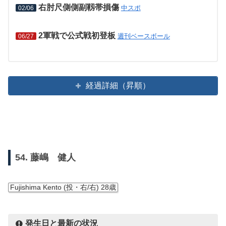
右肘尺側側副靱帯損傷
中スポ
02/06
2軍戦で公式戦初登板
週刊ベースボール
06/27
経過詳細（昇順）
54. 藤嶋 健人
Fujishima Kento (投・右/右) 28歳
発生日と最新の状況