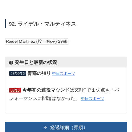
92. ライデル・マルティネス
Raidel Martinez (投・右/左) 29歳
発生日と最新の状況
臀部の張り
中日スポーツ
23/09/16
今年初の連投マウンド
は3連打で１失点も「パ
03/16
フォーマンスに問題はなかった」
中日スポーツ
経過詳細（昇順）