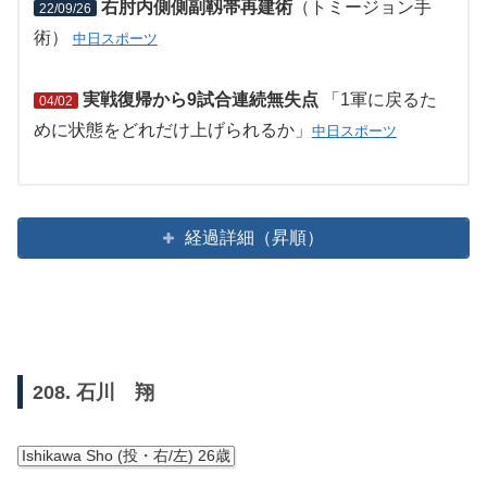
右肘内側側副靱帯再建術
（トミージョン手
22/09/26
術）
中日スポーツ
実戦復帰から9試合連続無失点
「1軍に戻るた
04/02
めに状態をどれだけ上げられるか」
中日スポーツ
経過詳細（昇順）
208. 石川 翔
Ishikawa Sho (投・右/左) 26歳