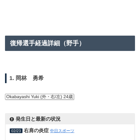
復帰選手経過詳細（野手）
1. 岡林 勇希
Okabayashi Yuki (外・右/左) 24歳
発生日と最新の状況
右肩の炎症
中日スポーツ
02/23