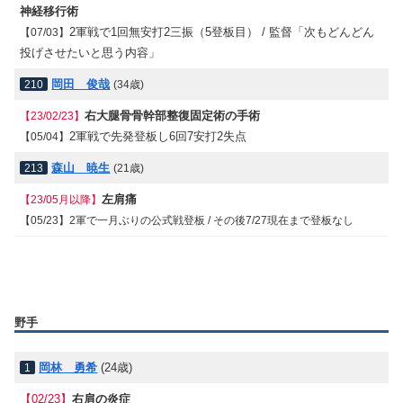
神経移行術
2軍戦で1回無安打2三振（5登板目） / 監督「次もどんどん
【07/03】
投げさせたいと思う内容」
岡田 俊哉
210
(34歳)
右大腿骨骨幹部整復固定術の手術
【23/02/23】
2軍戦で先発登板し6回7安打2失点
【05/04】
森山 暁生
213
(21歳)
左肩痛
【23/05月以降】
【05/23】2軍で一月ぶりの公式戦登板 / その後7/27現在まで登板なし
野手
岡林 勇希
(24歳)
1
【02/23】
右肩の炎症