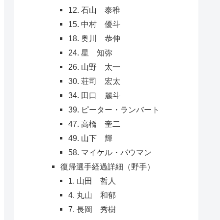
12. 石山 泰稚
15. 中村 優斗
18. 奥川 恭伸
24. 星 知弥
26. 山野 太一
30. 荘司 宏太
34. 田口 麗斗
39. ピーター・ランバート
47. 高橋 奎二
49. 山下 輝
58. マイケル・バウマン
復帰選手経過詳細（野手）
1. 山田 哲人
4. 丸山 和郁
7. 長岡 秀樹