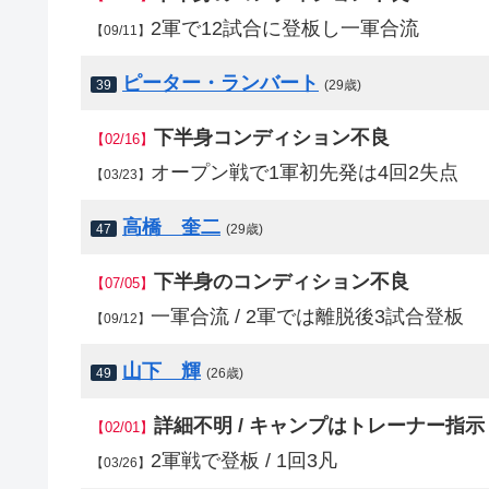
2軍で12試合に登板し一軍合流
【09/11】
ピーター・ランバート
39
(29歳)
下半身コンディション不良
【02/16】
オープン戦で1軍初先発は4回2失点
【03/23】
高橋 奎二
47
(29歳)
下半身のコンディション不良
【07/05】
一軍合流 / 2軍では離脱後3試合登板
【09/12】
山下 輝
49
(26歳)
詳細不明 / キャンプはトレーナー指示
【02/01】
2軍戦で登板 / 1回3凡
【03/26】