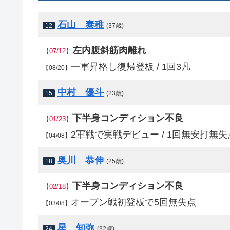
石山 泰稚
12
(37歳)
左内腹斜筋肉離れ
【07/12】
一軍昇格し復帰登板 / 1回3凡
【08/20】
中村 優斗
15
(23歳)
下半身コンディション不良
【01/23】
2軍戦で実戦デビュー / 1回無安打無失
【04/08】
奥川 恭伸
18
(25歳)
下半身コンディション不良
【02/18】
オープン戦初登板で5回無失点
【03/08】
星 知弥
24
(32歳)