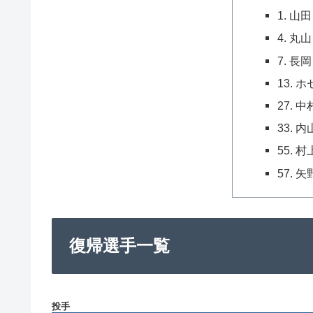
1. 山
4. 丸
7. 長
13. 
27. 
33. 
55. 
57. 
復帰選手一覧
投手