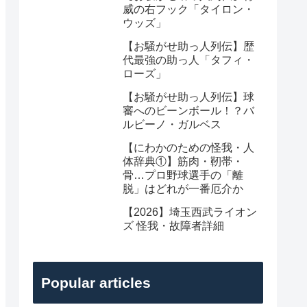
威の右フック「タイロン・
ウッズ」
【お騒がせ助っ人列伝】歴
代最強の助っ人「タフィ・
ローズ」
【お騒がせ助っ人列伝】球
審へのビーンボール！？バ
ルビーノ・ガルベス
【にわかのための怪我・人
体辞典①】筋肉・靭帯・
骨…プロ野球選手の「離
脱」はどれが一番厄介か
【2026】埼玉西武ライオン
ズ 怪我・故障者詳細
Popular articles