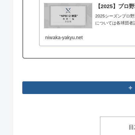
【2025】プロ
2025シーズンプロ
については各球団者
niwaka-yakyu.net
目