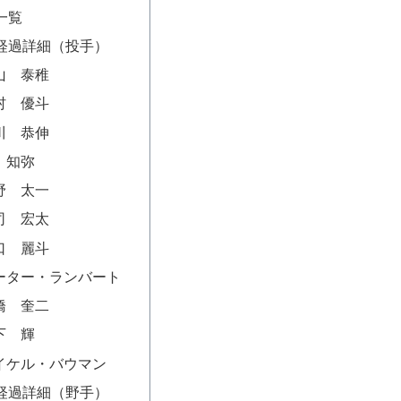
一覧
経過詳細（投手）
石山 泰稚
中村 優斗
奥川 恭伸
星 知弥
山野 太一
荘司 宏太
田口 麗斗
 ピーター・ランバート
高橋 奎二
山下 輝
 マイケル・バウマン
経過詳細（野手）