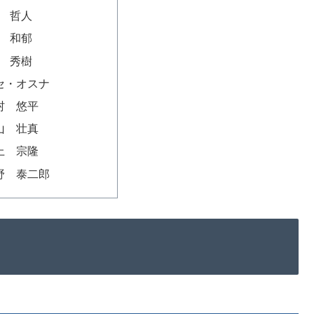
田 哲人
山 和郁
岡 秀樹
ホセ・オスナ
中村 悠平
内山 壮真
村上 宗隆
矢野 泰二郎