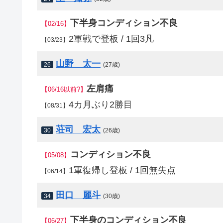
下半身コンディション不良
【02/16】
2軍戦で登板 / 1回3凡
【03/23】
山野 太一
26
(27歳)
左肩痛
【06/16以前?】
4カ月ぶり2勝目
【08/31】
荘司 宏太
30
(26歳)
コンディション不良
【05/08】
1軍復帰し登板 / 1回無失点
【06/14】
田口 麗斗
34
(30歳)
下半身のコンディション不良
【06/27】