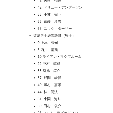
41. 矢崎 拓也
42. ドリュー・アンダーソン
53. 小林 樹斗
66. 遠藤 淳志
68. ニック・ターリー
復帰選手経過詳細（野手）
0.上本 崇司
5.西川 龍馬
10.ライアン・マクブルーム
22.中村 奨成
33.菊池 涼介
37. 野間 峻祥
40. 磯村 嘉孝
44. 林 晃汰
51. 小園 海斗
60. 田村 俊介
95.マット・デビッドソン