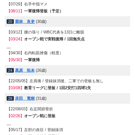
【07/29】
右手中指マメ
【08/11】
一軍復帰登板（予定）
栗林 良吏
(30歳)
20
【03/12】
腰の張り / WBC代表を13日に離脱
【03/24】
オープン戦で実戦復帰 / 1回無失点
__
【04/30】
右内転筋挫傷（軽度）
【05/30】
一軍復帰
黒原 拓未
(26歳)
24
【22/05/05】
左肩痛 / 登録抹消後、二軍での登板も無し
【03/08】
教育リーグに登板 / 1回2安打1四球1失
床田 寛樹
(31歳)
28
【22/08/03】
右足関節骨折
【02/26】
オープン戦に登板
__
【05/17】
左肘の炎症 / 登録抹消