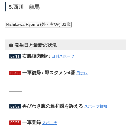
5.西川 龍馬
Nishikawa Ryoma (外・右/左) 31歳
発生日と最新の状況
右脇腹肉離れ
日刊スポーツ
07/11
一軍復帰 / 即スタメン4番
日テレ
08/08
_____
再びわき腹の違和感を訴える
スポーツ報知
09/02
一軍登録
スポニチ
09/26