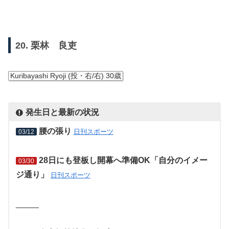
20. 栗林 良吏
Kuribayashi Ryoji (投・右/右) 30歳
発生日と最新の状況
腰の張り
日刊スポーツ
03/12
28日にも登板し開幕へ準備OK「自分のイメー
03/30
ジ通り」
日刊スポーツ
_____