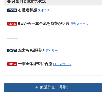
発生日と最新の状況
右足違和感
スポニチ
05/16
6日から一軍合流を監督が明言
日刊スポーツ
06/05
_____
左太もも裏張り
デイリー
09/17
一軍全体練習に合流
日刊スポーツ
10/04
経過詳細（昇順）