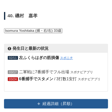
40. 磯村 嘉孝
Isomura Yoshitaka (捕・右/右) 33歳
発生日と最新の状況
左ふくらはぎの筋損傷
スポニチ
02/11
二軍戦に7番捕手でフル出場
スポナビアプリ
03/17
6番捕手でスタメン
/ 3打数1安打
スポナビアプリ
03/24
経過詳細（昇順）