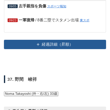
左手親指を負傷
スポーツ報知
09/05
一軍復帰
/ 8番二塁でスタメン出場
東スポ
09/23
経過詳細（昇順）
37. 野間 峻祥
Noma Takayoshi (外・右/左) 33歳