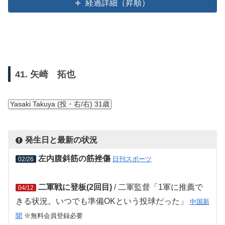
経過詳細（昇順）
41. 矢崎 拓也
Yasaki Takuya (投・右/右) 31歳
発生日と最新の状況
左内腹斜筋の筋挫傷
日刊スポーツ
02/26
二軍戦に登板(2回目)
/ 二軍監督「1軍に推薦で
04/12
きる状況。いつでも準備OKという投球だった」
中国新
聞
※無料会員登録必要