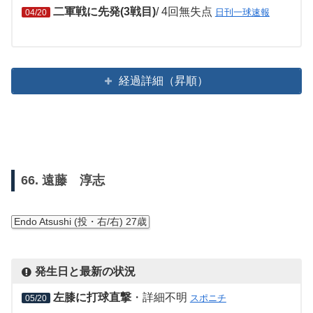
二軍戦に先発(3戦目)
/ 4回無失点
日刊一球速報
04/20
経過詳細（昇順）
66. 遠藤 淳志
Endo Atsushi (投・右/右) 27歳
発生日と最新の状況
左膝に打球直撃
・詳細不明
スポニチ
05/20