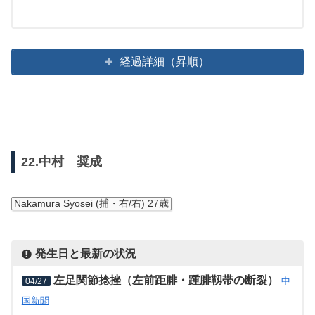
経過詳細（昇順）
22.中村 奨成
Nakamura Syosei (捕・右/右) 27歳
発生日と最新の状況
左足関節捻挫（左前距腓・踵腓靱帯の断裂）
中
04/27
国新聞