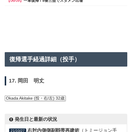
【06/09】
一軍復帰 / 8番三塁でスタメン出場
復帰選手経過詳細（投手）
17. 岡田 明丈
Okada Akitake (投・右/左) 32歳
発生日と最新の状況
右肘内側側副靱帯再建術
（トミージョン手
21/10/27