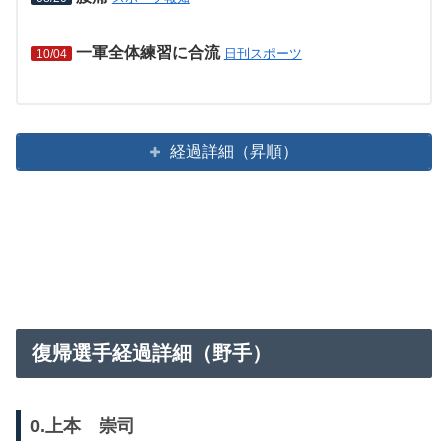
一軍全体練習に合流
日刊スポーツ
10/04
経過詳細（昇順）
復帰選手経過詳細（野手）
0.上本 崇司