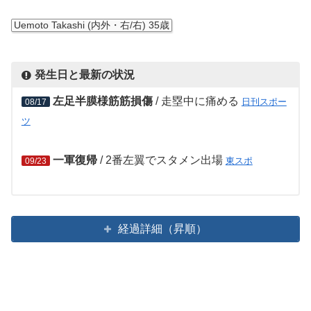
Uemoto Takashi (内外・右/右) 35歳
発生日と最新の状況
左足半膜様筋筋損傷
/ 走塁中に痛める
日刊スポー
08/17
ツ
一軍復帰
/ 2番左翼でスタメン出場
東スポ
09/23
経過詳細（昇順）