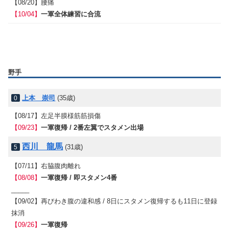
【08/20】
腰痛
【10/04】
一軍全体練習に合流
野手
上本 崇司
(35歳)
0
【08/17】
左足半膜様筋筋損傷
【09/23】
一軍復帰 / 2番左翼でスタメン出場
西川 龍馬
(31歳)
5
【07/11】
右脇腹肉離れ
【08/08】
一軍復帰 / 即スタメン4番
_____
【09/02】
再びわき腹の違和感 / 8日にスタメン復帰するも11日に登録
抹消
【09/26】
一軍復帰