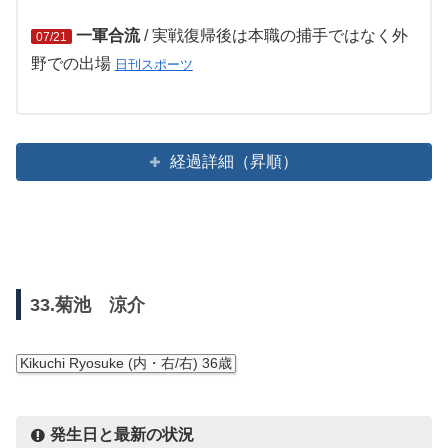
一軍合流
/ 実戦復帰後は本職の捕手ではなく外
07/21
野での出場
日刊スポーツ
経過詳細（昇順）
33.菊池 涼介
Kikuchi Ryosuke (内・右/右) 36歳
発生日と最新の状況