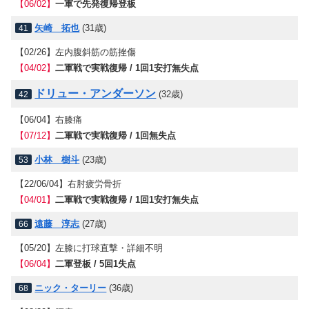
【06/02】
一軍で先発復帰登板
矢崎 拓也
(31歳)
41
【02/26】
左内腹斜筋の筋挫傷
【04/02】
二軍戦で実戦復帰 / 1回1安打無失点
ドリュー・アンダーソン
(32歳)
42
【06/04】
右膝痛
【07/12】
二軍戦で実戦復帰 / 1回無失点
小林 樹斗
(23歳)
53
【22/06/04】
右肘疲労骨折
【04/01】
二軍戦で実戦復帰 / 1回1安打無失点
遠藤 淳志
(27歳)
66
【05/20】
左膝に打球直撃・詳細不明
【06/04】
二軍登板 / 5回1失点
ニック・ターリー
(36歳)
68