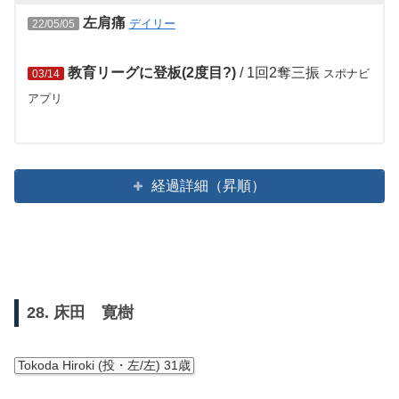
左肩痛
デイリー
22/05/05
教育リーグに登板(2度目?)
/ 1回2奪三振
スポナビ
03/14
アプリ
経過詳細（昇順）
28. 床田 寛樹
Tokoda Hiroki (投・左/左) 31歳