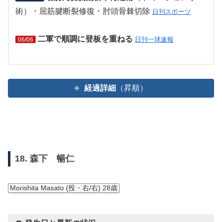
術）・屈筋腱断裂修復・肘頭骨棘切除
日刊スポーツ
二軍で順調に登板を重ねる
日刊一球速報
06/06
経過詳細
（昇順）
18. 森下 暢仁
Morishita Masato (投・右/右) 28歳