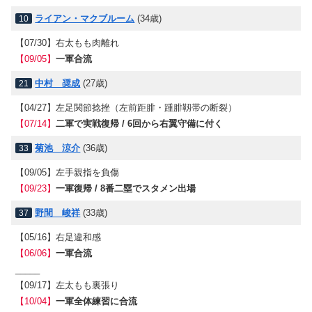
ライアン・マクブルーム
(34歳)
10
【07/30】
右太もも肉離れ
【09/05】
一軍合流
中村 奨成
(27歳)
21
【04/27】
左足関節捻挫（左前距腓・踵腓靱帯の断裂）
【07/14】
二軍で実戦復帰 / 6回から右翼守備に付く
菊池 涼介
(36歳)
33
【09/05】
左手親指を負傷
【09/23】
一軍復帰 / 8番二塁でスタメン出場
野間 峻祥
(33歳)
37
【05/16】
右足違和感
【06/06】
一軍合流
_____
【09/17】
左太もも裏張り
【10/04】
一軍全体練習に合流