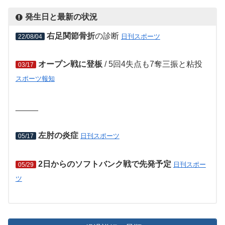
発生日と最新の状況
右足関節骨折
の診断
日刊スポーツ
22/08/04
オープン戦に登板
/ 5回4失点も7奪三振と粘投
03/17
スポーツ報知
_____
左肘の炎症
日刊スポーツ
05/17
2日からのソフトバンク戦で先発予定
日刊スポー
05/29
ツ