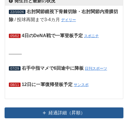
発生日と最新の状況
右肘関節鏡視下骨棘切除・右肘関節内滑膜切
22/10/26
除
/ 投球再開まで3-4カ月
デイリー
4日のDeNA戦で一軍登板予定
スポニチ
05/02
_____
右手中指マメで6回途中に降板
日刊スポーツ
07/29
12日に一軍復帰登板予定
サンスポ
08/11
経過詳細（昇順）