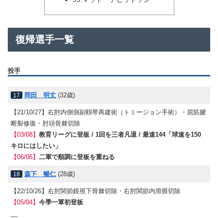
復帰選手一覧
投手
岡田 明丈
(32歳)
17
【21/10/27】
右肘内側側副靱帯再建術（トミージョン手術）・屈筋腱
断裂修復・肘頭骨棘切除
【03/08】
教育リーグに登板 / 1回を三者凡退 / 最速144「球速を150
キロにはしたい」
【06/06】
二軍で順調に登板を重ねる
森下 暢仁
(28歳)
18
【22/10/26】
右肘関節鏡視下骨棘切除・右肘関節内滑膜切除
【05/04】
今季一軍初登板
__