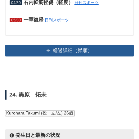
右内転筋挫傷（軽度）
日刊スポーツ
04/30
一軍復帰
日刊スポーツ
05/30
経過詳細（昇順）
24. 黒原 拓未
Kurohara Takumi (投・左/左) 26歳
発生日と最新の状況