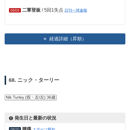
二軍登板
/ 5回1失点
日刊一球速報
06/04
経過詳細（昇順）
68. ニック・ターリー
Nik Turley (投・左/左) 36歳
発生日と最新の状況
腰痛
スポーツ報知
08/20