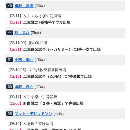
磯村 嘉孝
(33歳)
40
【02/11】
左ふくらはぎの筋損傷
【03/17】
二軍戦に7番捕手でフル出場
林 晃汰
(25歳)
44
【22/11/09】
腰の違和感
【02/21】
二軍練習試合（セガサミー）に3番一塁で出場
小園 海斗
(26歳)
51
【22/10/26】
左示指軟部腫瘍摘出術
【02/19】
二軍練習試合（DeNA）に7番遊撃で出場
田村 俊介
(22歳)
60
【09/17】
左手小指中手骨骨折
【11/06】
紅白戦に「２番・右翼」で先発出場
マット・デビッドソン
(35歳)
95
【05/19】
左肩痛 / 登録抹消