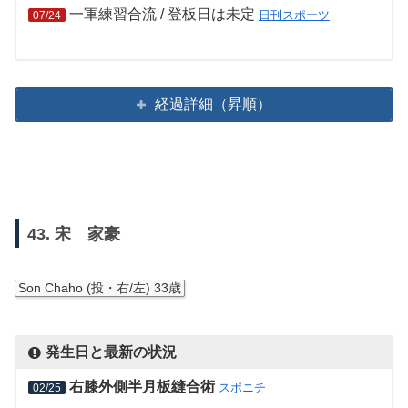
一軍練習合流 / 登板日は未定
日刊スポーツ
07/24
経過詳細（昇順）
43. 宋 家豪
Son Chaho (投・右/左) 33歳
発生日と最新の状況
右膝外側半月板縫合術
スポニチ
02/25