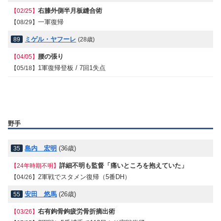
右膝外側半月板縫合術
【02/25】
一軍復帰
【08/29】
ミゲル・ヤフーレ
89
(28歳)
腰の張り
【04/05】
1軍復帰登板 / 7回1失点
【05/18】
野手
島内 宏明
(36歳)
35
詳細不明も監督「痛いところを抱えていた」
【24年時期不明】
2軍戦でスタメン復帰（5番DH）
【04/26】
安田 悠馬
(26歳)
55
右有鉤骨鉤疲労骨折摘出術
【03/26】