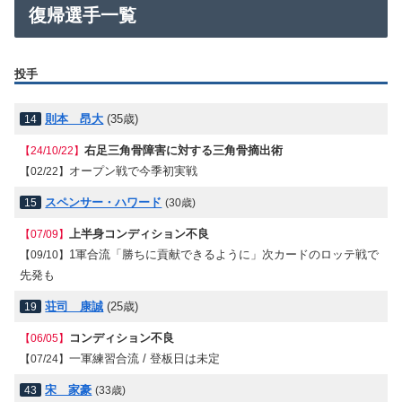
復帰選手一覧
投手
則本 昂大
(35歳)
14
右足三角骨障害に対する三角骨摘出術
【24/10/22】
オープン戦で今季初実戦
【02/22】
スペンサー・ハワード
15
(30歳)
上半身コンディション不良
【07/09】
1軍合流「勝ちに貢献できるように」次カードのロッテ戦で
【09/10】
先発も
荘司 康誠
(25歳)
19
コンディション不良
【06/05】
一軍練習合流 / 登板日は未定
【07/24】
宋 家豪
43
(33歳)