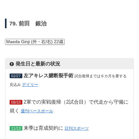
79. 前田 銀治
Maeda Ginji (外・右/右) 22歳
発生日と最新の状況
左アキレス腱断裂手術
02/27
試合復帰までは６カ月を要する
デイリー
見込み
2軍での実戦復帰（2試合目）で代走から守備に
08/10
就く
週刊ベースボール
来季は育成契約に
日刊スポーツ
11/13