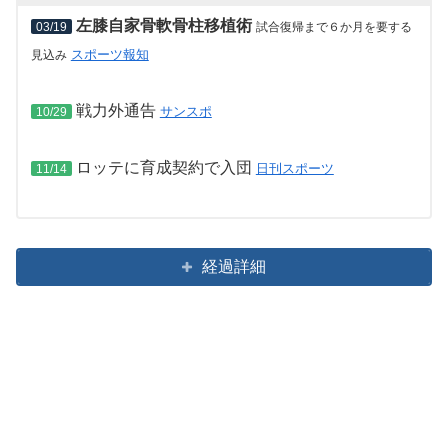
左膝自家骨軟骨柱移植術
03/19
試合復帰まで６か月を要する
スポーツ報知
見込み
戦力外通告
サンスポ
10/29
ロッテに育成契約で入団
日刊スポーツ
11/14
経過詳細