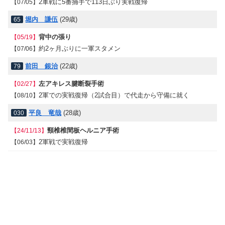
2軍戦に5番捕手で113日ぶり実戦復帰
【07/05】
堀内 謙伍
(29歳)
65
背中の張り
【05/19】
約2ヶ月ぶりに一軍スタメン
【07/06】
前田 銀治
(22歳)
79
左アキレス腱断裂手術
【02/27】
2軍での実戦復帰（2試合目）で代走から守備に就く
【08/10】
平良 竜哉
(28歳)
030
頸椎椎間板ヘルニア手術
【24/11/13】
2軍戦で実戦復帰
【06/03】