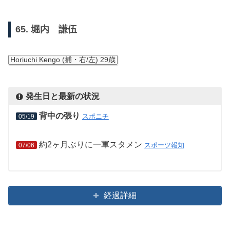
65. 堀内 謙伍
Horiuchi Kengo (捕・右/左) 29歳
発生日と最新の状況
背中の張り
スポニチ
05/19
約2ヶ月ぶりに一軍スタメン
スポーツ報知
07/06
経過詳細