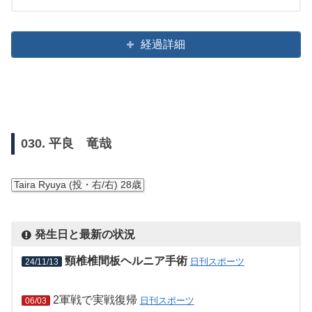
経過詳細
030. 平良 竜哉
Taira Ryuya (投・右/右) 28歳
発生日と最新の状況
頸椎椎間板ヘルニア手術
日刊スポーツ
24/11/13
2軍戦で実戦復帰
日刊スポーツ
06/03