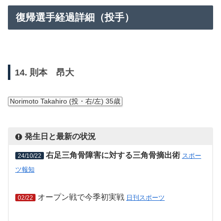
復帰選手経過詳細（投手）
14. 則本 昂大
Norimoto Takahiro (投・右/左) 35歳
発生日と最新の状況
右足三角骨障害に対する三角骨摘出術
スポー
24/10/22
ツ報知
オープン戦で今季初実戦
日刊スポーツ
02/22