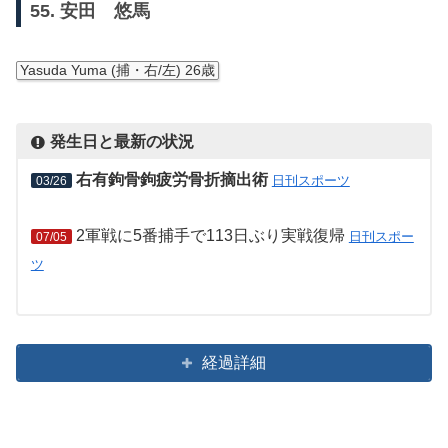
55. 安田 悠馬
Yasuda Yuma (捕・右/左) 26歳
発生日と最新の状況
右有鉤骨鉤疲労骨折摘出術
日刊スポーツ
03/26
2軍戦に5番捕手で113日ぶり実戦復帰
日刊スポー
07/05
ツ
経過詳細