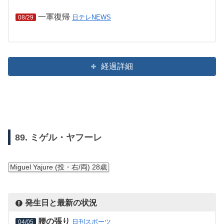
一軍復帰
日テレNEWS
08/29
経過詳細
89. ミゲル・ヤフーレ
Miguel Yajure (投・右/両) 28歳
発生日と最新の状況
腰の張り
日刊スポーツ
04/05