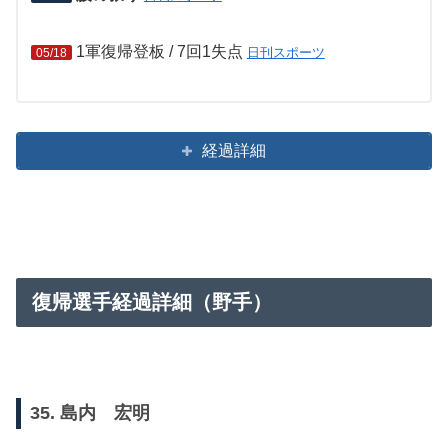
1軍復帰登板 / 7回1失点
日刊スポーツ
05/18
経過詳細
復帰選手経過詳細（野手）
35. 島内 宏明