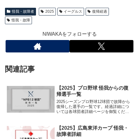
怪我・故障者
2025
イーグルス
復帰経過
怪我・故障
NIWAKAをフォローする
関連記事
【2025】プロ野球 怪我からの復
帰選手一覧
2025シーズンプロ野球12球団で故障から
復帰した選手の一覧です。経過詳細につ
いては各球団者詳細ページを御覧くださ
い。
【2025】広島東洋カープ 怪我・
故障者詳細