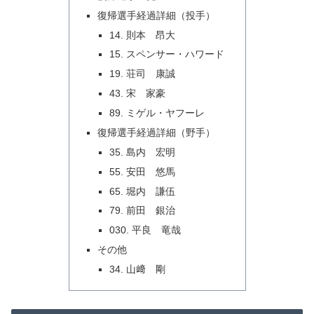
復帰選手経過詳細（投手）
14. 則本 昂大
15. スペンサー・ハワード
19. 荘司 康誠
43. 宋 家豪
89. ミゲル・ヤフーレ
復帰選手経過詳細（野手）
35. 島内 宏明
55. 安田 悠馬
65. 堀内 謙伍
79. 前田 銀治
030. 平良 竜哉
その他
34. 山﨑 剛