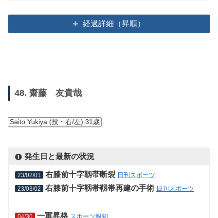
経過詳細（昇順）
48. 齋藤 友貴哉
Saito Yukiya (投・右/左) 31歳
発生日と最新の状況
右膝前十字靱帯断裂
日刊スポーツ
23/02/01
右膝前十字靱帯靱帯再建の手術
日刊スポーツ
23/03/02
一軍昇格
スポーツ報知
04/30