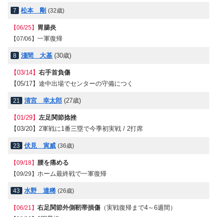
松本 剛
7
(32歳)
胃腸炎
【06/25】
一軍復帰
【07/06】
淺間 大基
(30歳)
8
【03/14】
右手首負傷
【05/17】
途中出場でセンターの守備につく
清宮 幸太郎
(27歳)
21
【01/29】
左足関節捻挫
【03/20】
2軍戦に1番三塁で今季初実戦 / 2打席
伏見 寅威
23
(36歳)
腰を痛める
【09/18】
ホーム最終戦で一軍復帰
【09/29】
水野 達稀
43
(26歳)
右足関節外側靭帯損傷
（実戦復帰まで4～6週間）
【06/21】