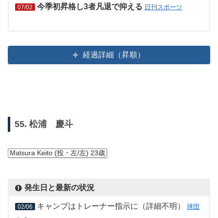
今季初昇格し3者凡退で抑える
日刊スポーツ
07/02
経過詳細（昇順）
55. 松浦 慶斗
Matsura Keito (投・左/左) 23歳
発生日と最新の状況
キャンプはトレーナー指示に（詳細不明）
球団
02/06