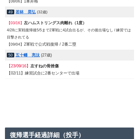
1軍昇格
【08/06】
若林 晃弘
49
(32歳)
左ハムストリングス肉離れ（1度）
【03/16】
4/28に実戦復帰後5/5まで2軍戦に4試合出るが、その後出場なし / 練習では
目撃されてる
2軍戦で公式戦復帰 / 2番二塁
【09/04】
五十幡 亮汰
(27歳)
50
【23/09/16】
左すねの骨挫傷
【02/11】
練習試合に2番センターで出場
復帰選手経過詳細（投手）