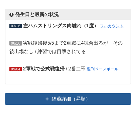
発生日と最新の状況
左ハムストリングス肉離れ（1度）
フルカウント
03/16
実戦復帰後5/5まで2軍戦に4試合出るが、その
06/16
後出場なし / 練習では目撃されてる
2軍戦で公式戦復帰
/ 2番二塁
週刊ベースボール
09/04
経過詳細（昇順）