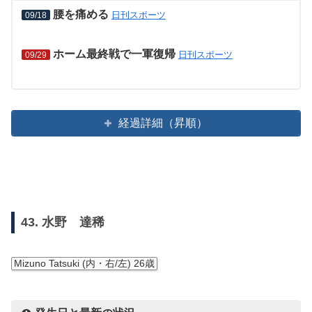
腰を痛める
日刊スポーツ
09/18
ホーム最終戦で一軍復帰
日刊スポーツ
09/29
経過詳細（昇順）
43. 水野 達稀
Mizuno Tatsuki (内・右/左) 26歳