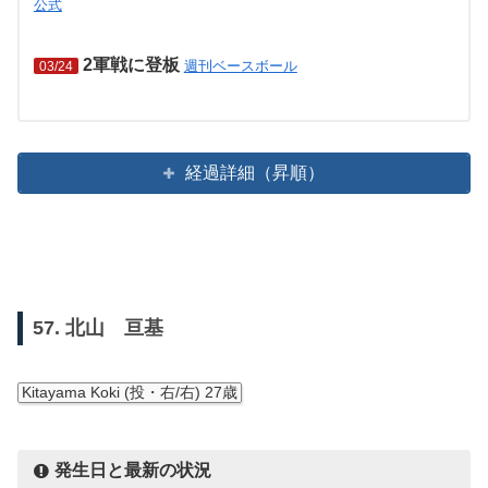
公式
2軍戦に登板
週刊ベースボール
03/24
経過詳細（昇順）
57. 北山 亘基
Kitayama Koki (投・右/右) 27歳
発生日と最新の状況