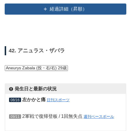
経過詳細（昇順）
42. アニュラス・ザバラ
Aneurys Zabala (投・右/右) 29歳
発生日と最新の状況
左かかと痛
日刊スポーツ
08/16
2軍戦で復帰登板 / 1回無失点
週刊ベースボール
09/11