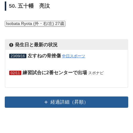
50. 五十幡 亮汰
Isobata Ryota (外・右/左) 27歳
発生日と最新の状況
左すねの骨挫傷
中日スポーツ
23/09/16
練習試合に2番センターで出場
スポナビ
02/11
経過詳細（昇順）