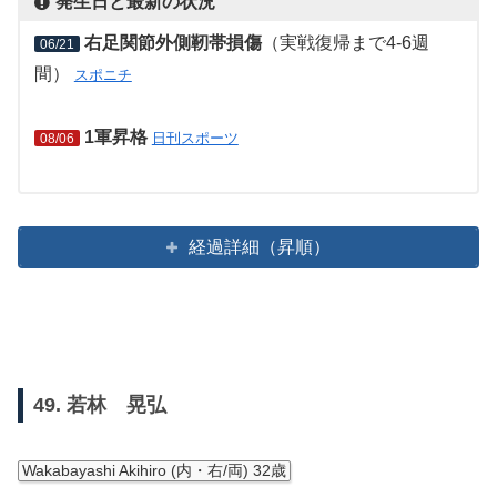
発生日と最新の状況
右足関節外側靭帯損傷
（実戦復帰まで4-6週
06/21
間）
スポニチ
1軍昇格
日刊スポーツ
08/06
経過詳細（昇順）
49. 若林 晃弘
Wakabayashi Akihiro (内・右/両) 32歳