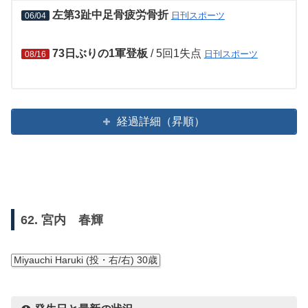
左第3趾中足骨疲労骨折
日刊スポーツ
06/04
73日ぶりの1軍登板
/ 5回1失点
日刊スポーツ
08/16
経過詳細（昇順）
62. 宮内 春輝
Miyauchi Haruki (投・右/右) 30歳