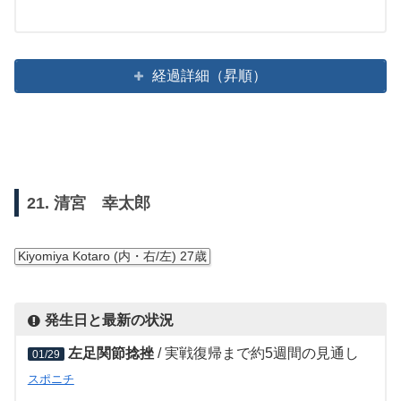
経過詳細（昇順）
21. 清宮 幸太郎
Kiyomiya Kotaro (内・右/左) 27歳
発生日と最新の状況
左足関節捻挫
/ 実戦復帰まで約5週間の見通し
01/29
スポニチ