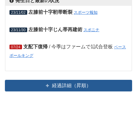
発生日と最新の状況
左膝前十字靭帯断裂
スポーツ報知
23/11/02
左膝前十字じん帯再建術
スポニチ
23/11/30
支配下復帰
/ 今季はファームで1試合登板
ベース
07/24
ボールキング
経過詳細（昇順）