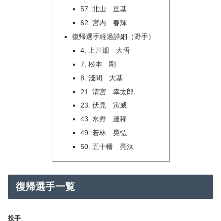
57. 北山 亘基
62. 宮内 春輝
復帰選手経過詳細（野手）
4. 上川畑 大悟
7. 松本 剛
8. 淺間 大基
21. 清宮 幸太郎
23. 伏見 寅威
43. 水野 達稀
49. 若林 晃弘
50. 五十幡 亮汰
復帰選手一覧
投手