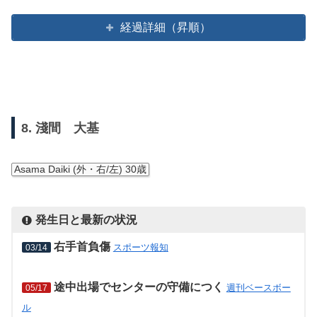
経過詳細（昇順）
8. 淺間 大基
Asama Daiki (外・右/左) 30歳
発生日と最新の状況
右手首負傷
スポーツ報知
03/14
途中出場でセンターの守備につく
週刊ベースボー
05/17
ル