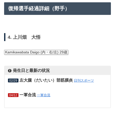
復帰選手経過詳細（野手）
4. 上川畑 大悟
Kamikawabata Daigo (内・右/左) 29歳
発生日と最新の状況
左大腿（だいたい）部筋膜炎
日刊スポーツ
02/29
一軍合流
一軍合流
04/12