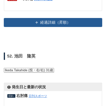
経過詳細（昇順）
52. 池田 隆英
Ikeda Takahide (投・右/右) 31歳
発生日と最新の状況
右肘痛
日刊スポーツ
03/–