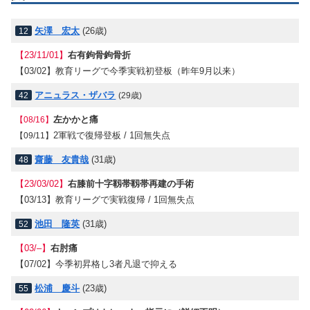
矢澤 宏太
(26歳)
12
【23/11/01】
右有鉤骨鉤骨折
【03/02】
教育リーグで今季実戦初登板（昨年9月以来）
アニュラス・ザバラ
42
(29歳)
左かかと痛
【08/16】
2軍戦で復帰登板 / 1回無失点
【09/11】
齋藤 友貴哉
(31歳)
48
【23/03/02】
右膝前十字靱帯靱帯再建の手術
【03/13】
教育リーグで実戦復帰 / 1回無失点
池田 隆英
(31歳)
52
【03/–】
右肘痛
【07/02】
今季初昇格し3者凡退で抑える
松浦 慶斗
(23歳)
55