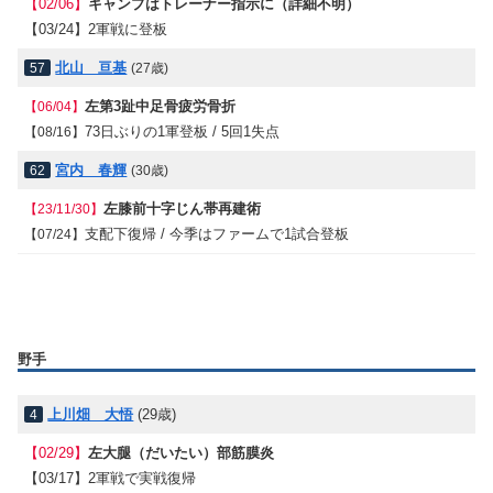
【02/06】
キャンプはトレーナー指示に（詳細不明）
【03/24】
2軍戦に登板
北山 亘基
57
(27歳)
左第3趾中足骨疲労骨折
【06/04】
73日ぶりの1軍登板 / 5回1失点
【08/16】
宮内 春輝
62
(30歳)
左膝前十字じん帯再建術
【23/11/30】
支配下復帰 / 今季はファームで1試合登板
【07/24】
野手
上川畑 大悟
(29歳)
4
【02/29】
左大腿（だいたい）部筋膜炎
【03/17】
2軍戦で実戦復帰