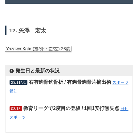
12. 矢澤 宏太
Yazawa Kota (投/外・左/左) 26歳
発生日と最新の状況
右有鉤骨鉤骨折 / 有鉤骨鉤骨片摘出術
スポーツ
23/11/01
報知
教育リーグで2度目の登板 / 1回1安打無失点
日刊
03/13
スポーツ