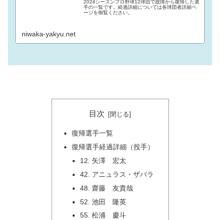
2024シーズンプロ野球12球団で故障から復帰した選
手の一覧です。経過詳細については各球団者詳細ペ
ージを御覧ください。
niwaka-yakyu.net
目次
復帰選手一覧
復帰選手経過詳細（投手）
12. 矢澤 宏太
42. アニュラス・ザバラ
48. 齋藤 友貴哉
52. 池田 隆英
55. 松浦 慶斗