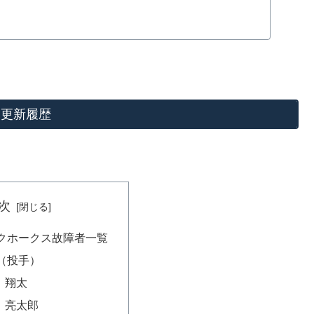
更新履歴
次
クホークス故障者一覧
（投手）
田 翔太
柳 亮太郎