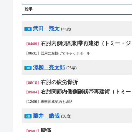
投手
武田 翔太
18
(33歳)
右肘内側側副靭帯再建術（トミー・ジ
【04/09】
【08/31】器用に左投げでキャッチボール
澤柳 亮太郎
(26歳)
38
右肘の疲労骨折
【08/10】
右肘関節内側側副靱帯再建術（トミー
【09/04】
【12/06】来季育成契約を締結
藤井 皓哉
(30歳)
48
腰痛
【09/01】