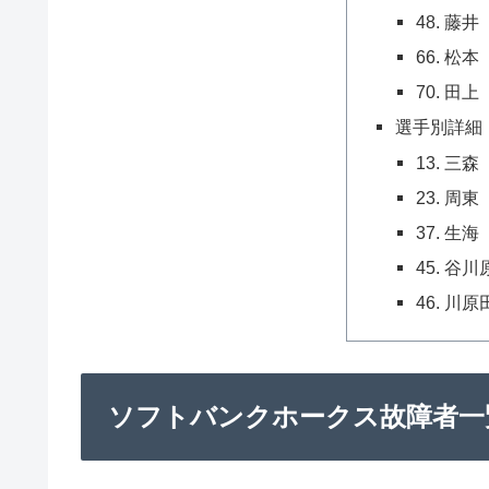
48. 藤
66. 松
70. 田
選手別詳細
13. 三
23. 周
37. 生
45. 谷
46. 川
ソフトバンクホークス故障者一