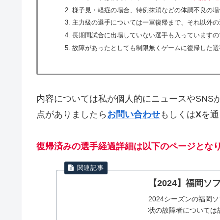
様子見・軽症の場合、特例抹消などの体調不良の場
主力級の選手については一軍復帰まで、それ以外の
長期間試合に出場していない選手も入っていますの
故障があったとしても制限無くゲームに復帰した選
内容については私が個人的にニュースやSNS
点がありましたら
お問い合わせ
もしくは
X
を通
復帰済みの選手経過詳細は以下のページとな
【2024】福岡
2024シーズンの福
状の故障者については