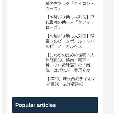
威の右フック「タイロン・
ウッズ」
【お騒がせ助っ人列伝】歴
代最強の助っ人「タフィ・
ローズ」
【お騒がせ助っ人列伝】球
審へのビーンボール！？バ
ルビーノ・ガルベス
【にわかのための怪我・人
体辞典①】筋肉・靭帯・
骨…プロ野球選手の「離
脱」はどれが一番厄介か
【2026】埼玉西武ライオン
ズ 怪我・故障者詳細
Popular articles