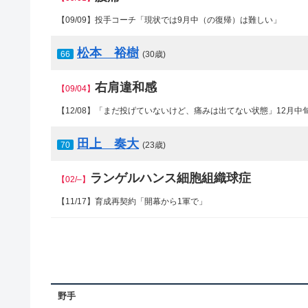
【09/09】投手コーチ「現状では9月中（の復帰）は難しい」
松本 裕樹
66
(30歳)
右肩違和感
【09/04】
【12/08】
「まだ投げていないけど、痛みは出てない状態」12月中
田上 奏大
70
(23歳)
ランゲルハンス細胞組織球症
【02/–】
【11/17】
育成再契約「開幕から1軍で」
野手