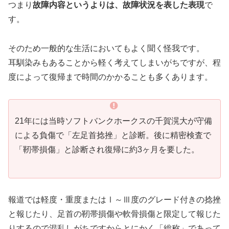
つまり
故障内容というよりは、故障状況を表した表現
で
す。
そのため一般的な生活においてもよく聞く怪我です。
耳馴染みもあることから軽く考えてしまいがちですが、程
度によって復帰まで時間のかかることも多くあります。
21年には当時ソフトバンクホークスの千賀滉大が守備
による負傷で「左足首捻挫」と診断。後に精密検査で
「靭帯損傷」と診断され復帰に約3ヶ月を要した。
報道では軽度・重度またはⅠ～Ⅲ度のグレード付きの捻挫
と報じたり、足首の靭帯損傷や軟骨損傷と限定して報じた
りするので混乱しがちですからとにかく「総称」であって