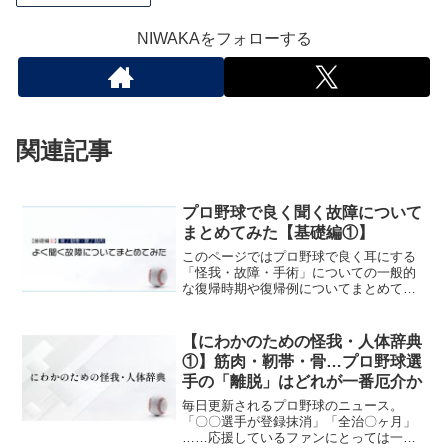
NIWAKAをフォローする
関連記事
プロ野球で良く聞く故障について
まとめてみた【基礎編①】
このページではプロ野球で良く耳にする
「怪我・故障・手術」についての一般的
な復帰時期や復帰例についてまとめてい
きます。【基礎編①】では特定の怪我・
故障・手術に言及する前に、基本的な
《骨/靭帯・腱/筋肉》の役割・関係性など
【にわかのための怪我・人体辞典
をとりあげます。
①】筋肉・靭帯・骨…プロ野球選
手の「離脱」はどれが一番厄介か
毎日更新されるプロ野球のニュース。
「〇〇選手が登録抹消」「全治〇ヶ月」
……応援しているファンにとっては一番