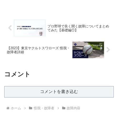
悲しいニュースですよね。でも、「どこ
をどう痛めたのか」「復帰までどれくら
いかかるのか」、ちゃんと理解してニュ
ースを見ている人は意外と少ないのでは
ないでしょうか。実はプロ野球選手のケ
ガは、大きく分けて「筋肉」「骨」「靭
プロ野球で良く聞く故障についてまとめ
帯」の3パターンでほぼ説明がつきます。
てみた【基礎編①】
【2023】東京ヤクルトスワローズ 怪我・
故障者詳細
コメント
コメントを書き込む
ホーム
怪我・故障者
故障内容