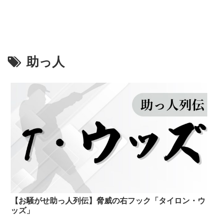
助っ人
【お騒がせ助っ人列伝】脅威の右フック「タイロン・ウ
ッズ」