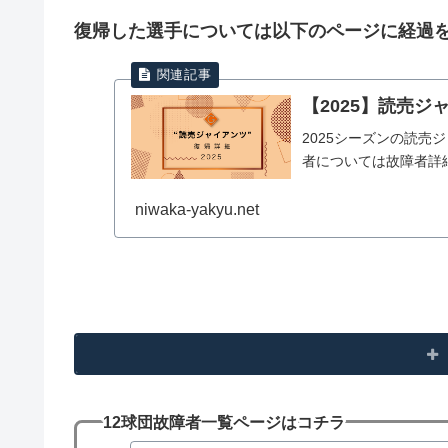
復帰した選手については以下のページに経過
【2025】読売
2025シーズンの読
者については故障者詳
niwaka-yakyu.net
12球団故障者一覧ページはコチラ