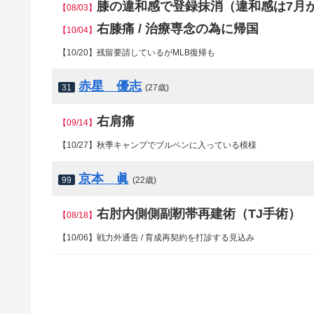
膝の違和感で登録抹消（違和感は7月
【08/03】
右膝痛 / 治療専念の為に帰国
【10/04】
【10/20】残留要請しているがMLB復帰も
赤星 優志
31
(27歳)
右肩痛
【09/14】
【10/27】秋季キャンプでブルペンに入っている模様
京本 眞
99
(22歳)
右肘内側側副靭帯再建術（TJ手術）
【08/18】
【10/06】戦力外通告 / 育成再契約を打診する見込み