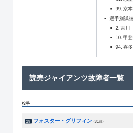
99. 京
選手別詳
2. 吉
10. 甲
94. 喜
読売ジャイアンツ故障者一覧
投手
フォスター・グリフィン
29
(31歳)