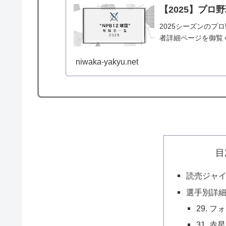
【2025】プロ
2025シーズンのプ
者詳細ページを御覧
niwaka-yakyu.net
目
読売ジャ
選手別詳
29. 
31. 赤