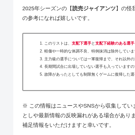
2025年シーズンの【
読売ジャイアンツ
】の怪
の参考になれば嬉しいです。
このリストは、
支配下選手
と
支配下経験のある選手
軽傷や一時的な体調不良、特例抹消は除外していま
主力級の選手については一軍復帰まで、それ以外の
長期間試合に出場していない選手も入っていますの
故障があったとしても制限無くゲームに復帰した選
※ この情報はニュースやSNSから収集して
としや最新情報の反映漏れがある場合があり
補足情報をいただけますと幸いです。