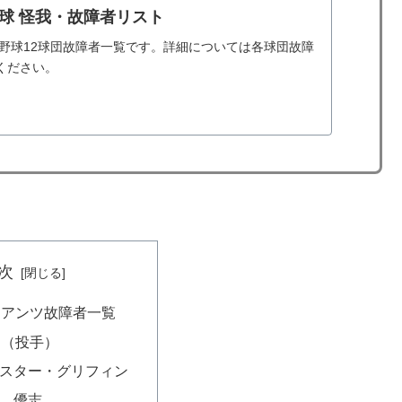
野球 怪我・故障者リスト
ロ野球12球団故障者一覧です。詳細については各球団故障
ください。
次
イアンツ故障者一覧
細（投手）
フォスター・グリフィン
星 優志