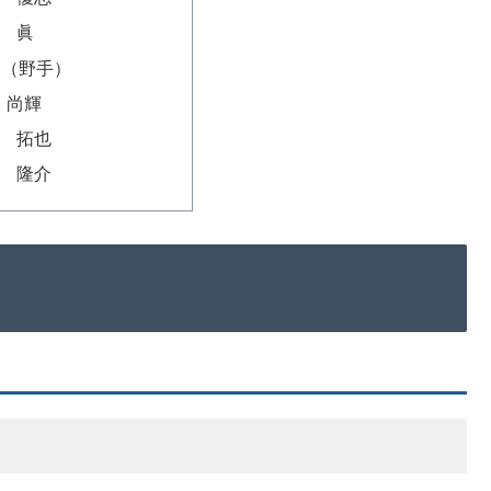
本 眞
細（野手）
川 尚輝
斐 拓也
多 隆介