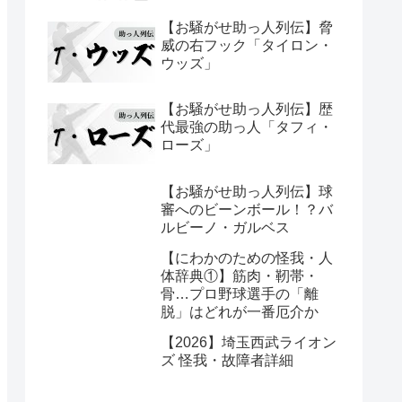
【お騒がせ助っ人列伝】脅
威の右フック「タイロン・
ウッズ」
【お騒がせ助っ人列伝】歴
代最強の助っ人「タフィ・
ローズ」
【お騒がせ助っ人列伝】球
審へのビーンボール！？バ
ルビーノ・ガルベス
【にわかのための怪我・人
体辞典①】筋肉・靭帯・
骨…プロ野球選手の「離
脱」はどれが一番厄介か
【2026】埼玉西武ライオン
ズ 怪我・故障者詳細