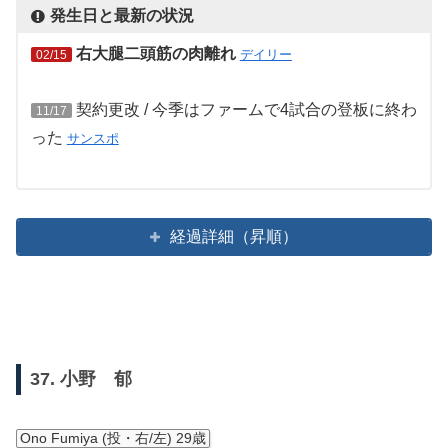
発生日と最新の状況
右大腿二頭筋の肉離れ
デイリー
02/15
契約更改 / 今季はファームで4試合の登板に終わ
11/17
った
サンスポ
経過詳細（昇順）
37. 小野 郁
Ono Fumiya (投・右/左) 29歳