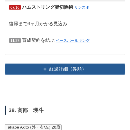
ハムストリング腱切除術
サンスポ
07/10
復帰まで3ヶ月かかる見込み
育成契約を結ぶ
ベースボールキング
11/27
経過詳細（昇順）
38. 髙部 瑛斗
Takabe Akito (外・右/左) 28歳