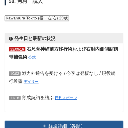
58. 河村 説人
Kawamura Tokito (投・右/右) 29歳
発生日と最新の状況
右尺骨神経前方移行術および右肘内側側副靭
22/09/16
帯補強術
公式
戦力外通告を受ける / 今季は登板なし / 現役続
10/03
行希望
デイリー
育成契約を結ぶ
日刊スポーツ
11/18
経過詳細（昇順）