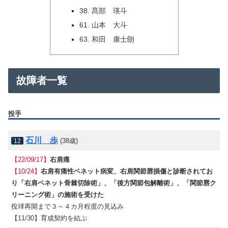
38. 髙部 瑛斗
61. 山本 大斗
63. 和田 康士朗
故障者一覧
投手
石川 歩
(38歳)
12
【22/09/17】
右肩痛
【10/24】
右肩有痛性ベネット病変、右肩関節唇損傷と診断されてお
り「右肩ベネット骨棘切除術」、「後方関節包解離術」、「関節唇ク
リーニング術」の施術を受けた
投球再開まで３～４カ月程度の見込み
【11/30】育成契約を結ぶ