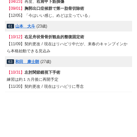
【04/23】
再度、
右肩甲下筋損傷
【09/01】
胸郭出口症候群で第一肋骨切除術
【12/05】
「今はいい感じ。めどは立っている」
山本 大斗
(23歳)
61
【10/12】
右足舟状骨骨折観血的整復固定術
【11/09】
契約更改 / 現在はリハビリ中だが、来春のキャンプインか
ら本格始動できる見込み
和田 康士朗
(27歳)
63
【10/31】
左肘関節鏡視下手術
練習は約１カ月後に再開予定
【11/20】
契約更改 / 現在はリハビリに専念