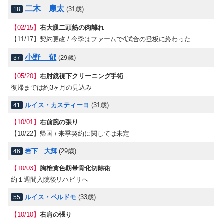
二木 康太
(31歳)
18
【02/15】
右大腿二頭筋の肉離れ
【11/17】契約更改 / 今季はファームで4試合の登板に終わった
小野 郁
(29歳)
37
【05/20】
右肘鏡視下クリーニング手術
復帰までは約3ヶ月の見込み
ルイス・カスティーヨ
(31歳)
41
【10/01】
右前腕の張り
【10/22】帰国 / 来季契約に関しては未定
岩下 大輝
(29歳)
46
【10/03】
胸椎黄色靱帯骨化切除術
約１週間入院後リハビリへ
ルイス・ペルドモ
(33歳)
55
【10/10】
右肩の張り