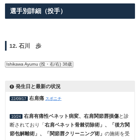
選手別詳細（投手）
12. 石川 歩
Ishikawa Ayumu (投・右/右) 38歳
発生日と最新の状況
右肩痛
スポニチ
22/09/17
右肩有痛性ベネット病変、右肩関節唇損傷
と診
10/24
断されており「
右肩ベネット骨棘切除術」、「後方関
節包解離術」、「関節唇クリーニング術」
の施術を受