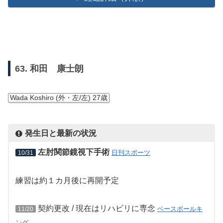
63. 和田 康士朗
Wada Koshiro (外・左/左) 27歳
発生日と最新の状況
左肘関節鏡視下手術
日刊スポーツ
10/31
練習は約１カ月後に再開予定
契約更改 / 現在はリハビリに専念
ベースボールキ
11/20
ング