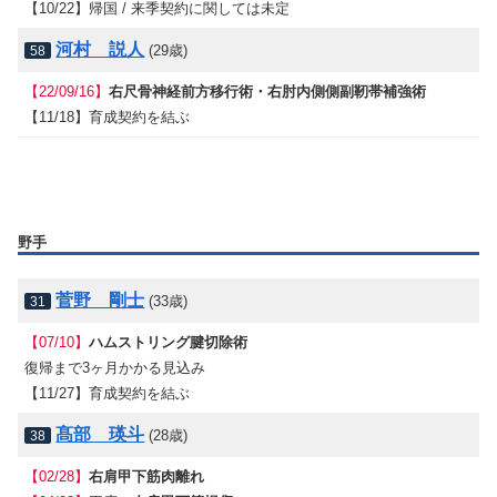
【10/22】帰国 / 来季契約に関しては未定
河村 説人
(29歳)
58
【22/09/16】
右尺骨神経前方移行術・右肘内側側副靭帯補強術
【11/18】育成契約を結ぶ
野手
菅野 剛士
(33歳)
31
【07/10】
ハムストリング腱切除術
復帰まで3ヶ月かかる見込み
【11/27】育成契約を結ぶ
髙部 瑛斗
(28歳)
38
【02/28】
右肩甲下筋肉離れ