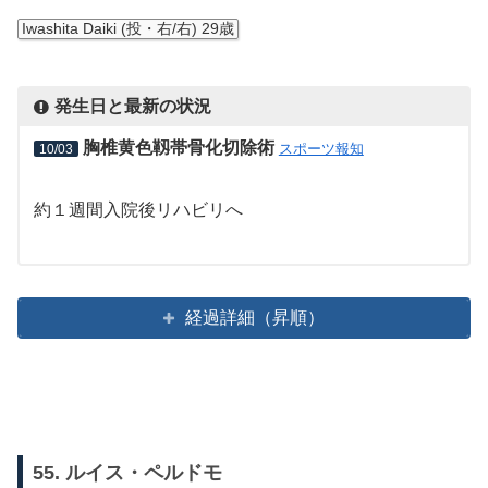
Iwashita Daiki (投・右/右) 29歳
発生日と最新の状況
胸椎黄色靱帯骨化切除術
スポーツ報知
10/03
約１週間入院後リハビリへ
経過詳細（昇順）
55. ルイス・ペルドモ