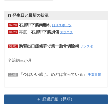
発生日と最新の状況
右肩甲下筋肉離れ
日刊スポーツ
02/28
再度、
右肩甲下筋損傷
スポニチ
04/23
胸郭出口症候群で第一肋骨切除術
サンスポ
09/01
全治約三か月
「今はいい感じ。めどは立っている」
千葉日報
12/05
経過詳細（昇順）