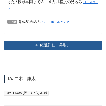
けた / 投球再開まで３～４カ月程度の見込み
日刊スポー
ツ
育成契約結ぶ
ベースボールキング
11/30
経過詳細（昇順）
18. 二木 康太
Futaki Kota (投・右/右) 31歳