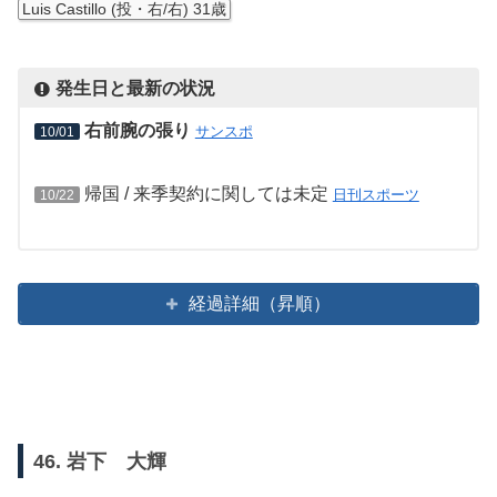
Luis Castillo (投・右/右) 31歳
発生日と最新の状況
右前腕の張り
サンスポ
10/01
帰国 / 来季契約に関しては未定
日刊スポーツ
10/22
経過詳細（昇順）
46. 岩下 大輝