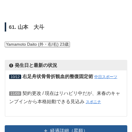
61. 山本 大斗
Yamamoto Daito (外・右/右) 23歳
発生日と最新の状況
右足舟状骨骨折観血的整復固定術
中日スポーツ
10/12
契約更改 / 現在はリハビリ中だが、来春のキャ
11/09
ンプインから本格始動できる見込み
スポニチ
経過詳細（昇順）